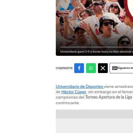
Universitario ganó 2-0 a fuerte rival y es líder absolu
Siguenos e
COMPARTIR
Universitario de Deportes
viene arrastran
de
Héctor Cúper
, sin embargo en el fem
campeonas del
Torneo Apertura de la Lig
contrincante.