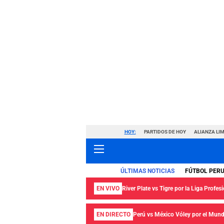
HOY:
PARTIDOS DE HOY
ALIANZA LIM
ÚLTIMAS NOTICIAS
FÚTBOL PER
EN VIVO
River Plate vs Tigre por la Liga Profes
EN DIRECTO
Perú vs México Vóley por el Mund