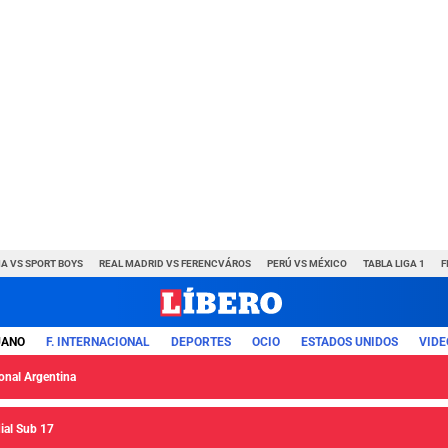
A VS SPORT BOYS
REAL MADRID VS FERENCVÁROS
PERÚ VS MÉXICO
TABLA LIGA 1
F
UANO
F. INTERNACIONAL
DEPORTES
OCIO
ESTADOS UNIDOS
VIDE
ional Argentina
ial Sub 17