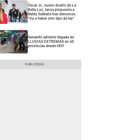
Óscar Jr., nuevo dueño de La
Bella Luz, lanza propuesta a
Naldy Saldaña tras denuncia:
“Va a haber otro tipo de ley”
Senamhi advierte llegada de
LLUVIAS EXTREMAS en 65
provincias desde HOY