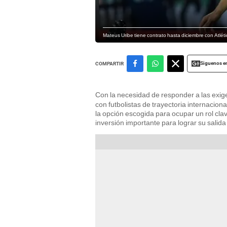
Mateus Uribe tiene contrato hasta diciembre con Atlétic
Siguenos e
COMPARTIR
Con la necesidad de responder a las exi
con futbolistas de trayectoria internacion
la opción escogida para ocupar un rol cla
inversión importante para lograr su salida