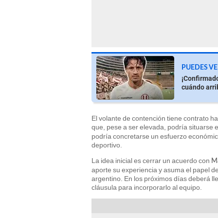
PUEDES VE
¡Confirmado
cuándo arri
El volante de contención tiene contrato h
que, pese a ser elevada, podría situars
podría concretarse un esfuerzo económico
deportivo.
La idea inicial es cerrar un acuerdo con
Ma
aporte su experiencia y asuma el papel de
argentino. En los próximos días deberá lle
cláusula para incorporarlo al equipo.