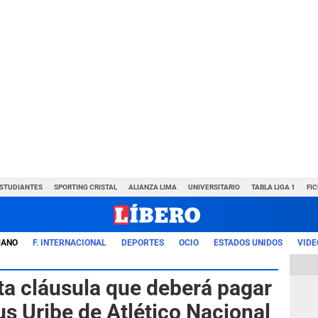
ESTUDIANTES
SPORTING CRISTAL
ALIANZA LIMA
UNIVERSITARIO
TABLA LIGA 1
FI
UANO
F. INTERNACIONAL
DEPORTES
OCIO
ESTADOS UNIDOS
VIDE
alta cláusula que deberá pagar
us Uribe de Atlético Nacional