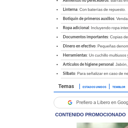
: Barras e
Alimentos no perecederos
: Con baterías de repuesto.
Linterna
: Venda
Botiquín de primeros auxilios
: Incluyendo ropa inte
Ropa adicional
: Copias de
Documentos importantes
: Pequeñas denom
Dinero en efectivo
: Un cuchillo multiusos 
Herramientas
: Jabón, 
Artículos de higiene personal
: Para señalizar en caso de n
Silbato
ESTADOS UNIDOS
TEMBLOR
Prefiero a Libero en Goo