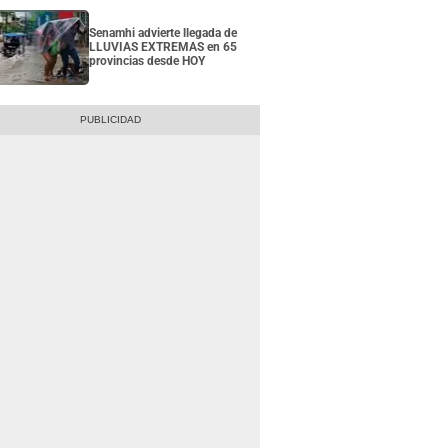
Senamhi advierte llegada de
LLUVIAS EXTREMAS en 65
provincias desde HOY