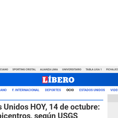
NCIANO
SPORTING CRISTAL
ALIANZA LIMA
UNIVERSITARIO
TABLA LIGA 1
FICHAJE
UANO
F. INTERNACIONAL
DEPORTES
OCIO
ESTADOS UNIDOS
VIDE
 Unidos HOY, 14 de octubre:
picentros, según USGS