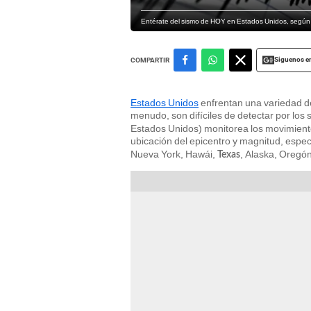
Entérate del sismo de HOY en Estados Unidos, según 
Siguenos e
COMPARTIR
Estados Unidos
enfrentan una variedad 
menudo, son difíciles de detectar por los s
Estados Unidos) monitorea los movimientos
ubicación del epicentro y magnitud, espe
Nueva York, Hawái,
, Alaska, Oregó
Texas