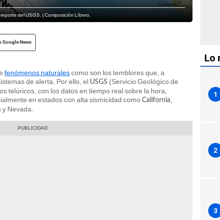
reporte del USGS. | Composición Líbero.
n Google News
Lo 
de
fenómenos naturales
como son los temblores que, a
istemas de alerta. Por ello, el
(Servicio Geológico de
USGS
 telúricos, con los datos en tiempo real sobre la hora,
1
cialmente en estados con alta sismicidad como
,
California
n y Nevada.
2
3