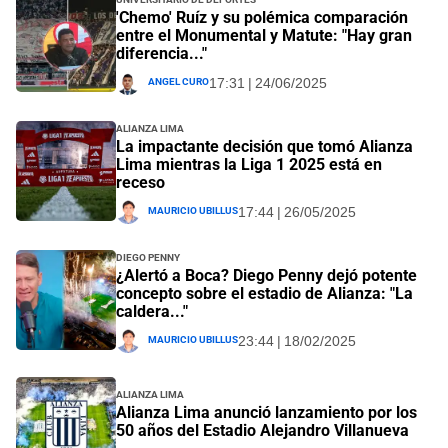
'Chemo' Ruíz y su polémica comparación
entre el Monumental y Matute: "Hay gran
diferencia..."
Angel Curo
17:31 | 24/06/2025
Alianza Lima
La impactante decisión que tomó Alianza
Lima mientras la Liga 1 2025 está en
receso
Mauricio Ubillus
17:44 | 26/05/2025
Diego Penny
¿Alertó a Boca? Diego Penny dejó potente
concepto sobre el estadio de Alianza: "La
caldera..."
Mauricio Ubillus
23:44 | 18/02/2025
Alianza Lima
Alianza Lima anunció lanzamiento por los
50 años del Estadio Alejandro Villanueva