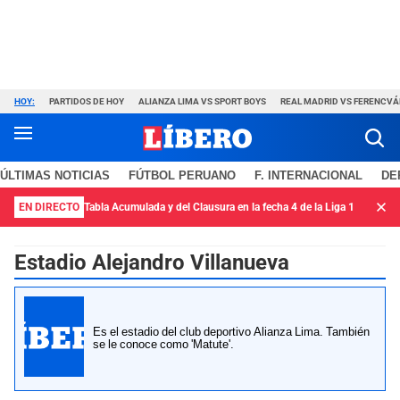
HOY:
PARTIDOS DE HOY
ALIANZA LIMA VS SPORT BOYS
REAL MADRID VS FERENCV
ÚLTIMAS NOTICIAS
FÚTBOL PERUANO
F. INTERNACIONAL
DE
EN DIRECTO
Tabla Acumulada y del Clausura en la fecha 4 de la Liga 1
Estadio Alejandro Villanueva
Es el estadio del club deportivo Alianza Lima. También
se le conoce como 'Matute'.