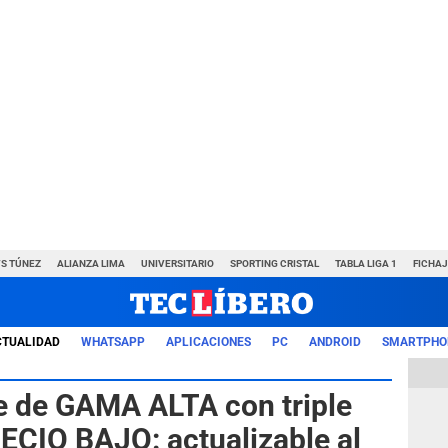
VS TÚNEZ
ALIANZA LIMA
UNIVERSITARIO
SPORTING CRISTAL
TABLA LIGA 1
FICHAJ
CTUALIDAD
WHATSAPP
APLICACIONES
PC
ANDROID
SMARTPHO
e de GAMA ALTA con triple
ECIO BAJO: actualizable al