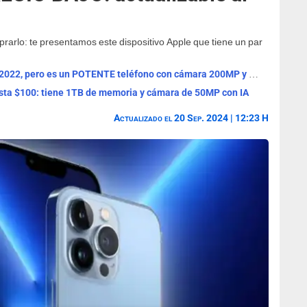
prarlo: te presentamos este dispositivo Apple que tiene un par
Este Motorola GAMA ALTA se lanzó en 2022, pero es un POTENTE teléfono con cámara 200MP y carga 125W
uesta $100: tiene 1TB de memoria y cámara de 50MP con IA
Actualizado el 20 Sep. 2024 | 12:23 H