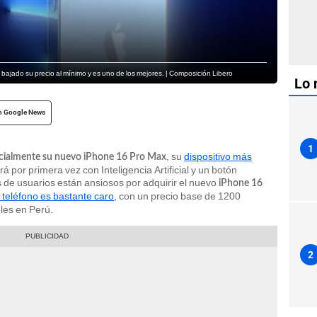
bajado su precio al mínimo y es uno de los mejores. | Composición Libero
Lo 
n Google News
1
, su
dispositivo más
ficialmente su nuevo iPhone 16 Pro Max
rá por primera vez con Inteligencia Artificial y un botón
 de usuarios están ansiosos por adquirir el nuevo
iPhone 16
 teléfono es bastante caro
, con un precio base de 1200
les en Perú.
2