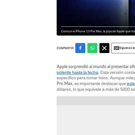
Conoce el iPhone 13 Pro Max, la joya de Apple que ha 
Siguenos e
COMPARTIR
Apple sorprendió al mundo al presentar o
potente hasta la fecha
. Esta versión conta
específico para tomar fotos. Aunque miles
, es importante destacar que
este
Pro Max
dólares, lo que equivale a más de 5000 so