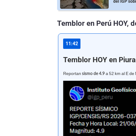
del IGP sob
Temblor en Perú HOY, d
11:42
Temblor HOY en Piura
Reportan
a 52 km al E de 
sismo de 4.9