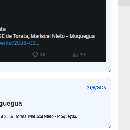
21/6/2026
guegua
al SE de
Torata, Mariscal Nieto - Moquegua.