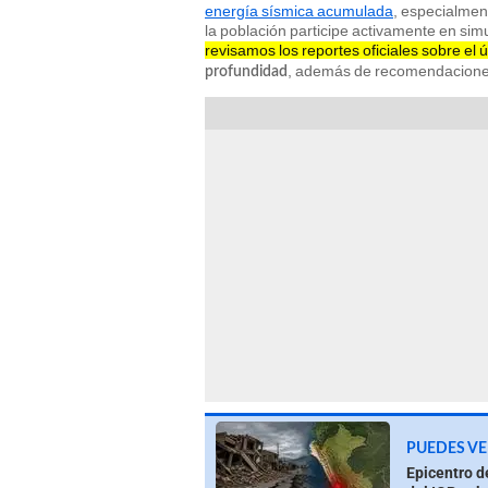
energía sísmica acumulada
, especialment
la población participe activamente en si
revisamos los reportes oficiales sobre el
, además de recomendaciones
profundidad
PUEDES VE
Epicentro d