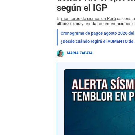
según el IGP
El
monitoreo de sismos en Perú
es constan
y brinda recomendaciones d
último sismo
¿Desde cuándo regirá el AUMENTO de s
MARÍA ZAPATA