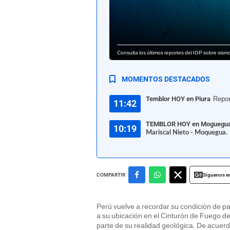
Consulta los últimos reportes del IGP sobre sismo
MOMENTOS DESTACADOS
Temblor HOY en Piura
Repo
11:42
TEMBLOR HOY en Moguegu
10:19
Mariscal Nieto - Moquegua.
Siguenos e
COMPARTIR
Perú vuelve a recordar su condición de p
a su ubicación en el Cinturón de Fuego del
parte de su realidad geológica. De acuerdo