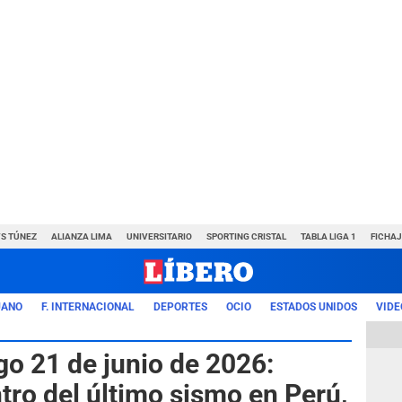
VS TÚNEZ
ALIANZA LIMA
UNIVERSITARIO
SPORTING CRISTAL
TABLA LIGA 1
FICHAJ
UANO
F. INTERNACIONAL
DEPORTES
OCIO
ESTADOS UNIDOS
VIDE
o 21 de junio de 2026:
tro del último sismo en Perú,