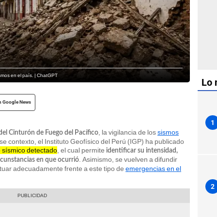
ismos en el país. | ChatGPT
Lo 
n Google News
1
, la vigilancia de los
sismos
el Cinturón de Fuego del Pacífico
e contexto, el Instituto Geofísico del Perú (IGP) ha publicado
o sísmico detectado
, el cual permite
identificar su intensidad,
. Asimismo, se vuelven a difundir
ircunstancias en que ocurrió
tuar adecuadamente frente a este tipo de
emergencias en el
2