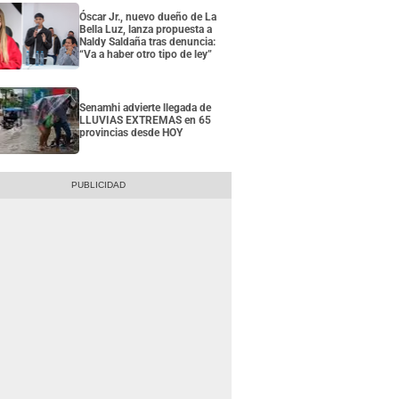
Óscar Jr., nuevo dueño de La
Bella Luz, lanza propuesta a
Naldy Saldaña tras denuncia:
“Va a haber otro tipo de ley”
Senamhi advierte llegada de
LLUVIAS EXTREMAS en 65
provincias desde HOY