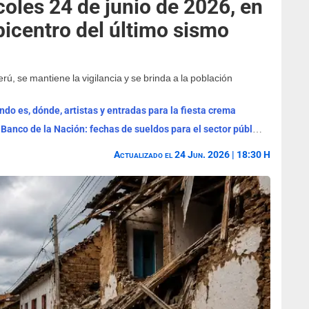
oles 24 de junio de 2026, en
picentro del último sismo
rú, se mantiene la vigilancia y se brinda a la población
ándo es, dónde, artistas y entradas para la fiesta crema
Cronograma de pagos agosto 2026 del Banco de la Nación: fechas de sueldos para el sector público y pensiones
Actualizado el 24 Jun. 2026 | 18:30 H