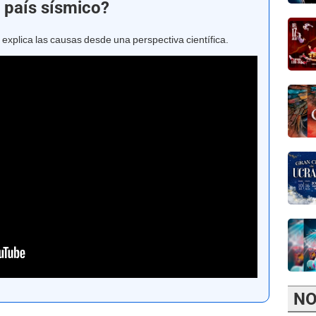
n país sísmico?
, explica las causas desde una perspectiva científica.
NO