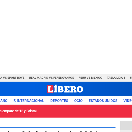
A VS SPORT BOYS
REAL MADRID VS FERENCVÁROS
PERÚ VS MÉXICO
TABLA LIGA 1
F
UANO
F. INTERNACIONAL
DEPORTES
OCIO
ESTADOS UNIDOS
VIDE
 empate de 'U' y Cristal