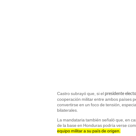
Castro subrayó que, si el
presidente elect
cooperación militar entre ambos países pe
convertirse en un foco de tensión, especia
bilaterales.
La mandataria también señaló que, en cas
de la base en Honduras podría verse comp
equipo militar a su país de origen.