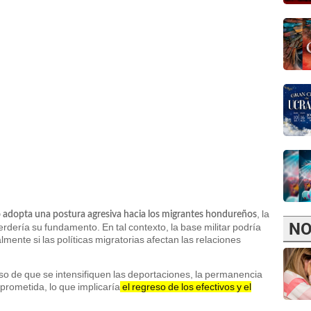
, la
o adopta una postura agresiva hacia los migrantes hondureños
NO
rdería su fundamento. En tal contexto, la base militar podría
lmente si las políticas migratorias afectan las relaciones
o de que se intensifiquen las deportaciones, la permanencia
rometida, lo que implicaría
el regreso de los efectivos y el