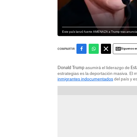
Este país lanzó fuerte AMENAZA a Trump tras anunc
Siguenos e
COMPARTIR
asumirá el liderazgo de
Donald Trump
Est
estrategias es la deportación masiva. El m
inmigrantes indocumentados
del país y e