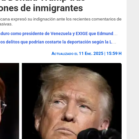
ones de inmigrantes
cana expresó su indignación ante los recientes comentarios de
asivas.
Estados Unidos RECHAZA a Nicolás Maduro como presidente de Venezuela y EXIGE que Edmundo González asuma el cargo
¡Malas noticias, inmigrante! Estos son los delitos que podrían costarte la deportación según la Ley Laken Riley
Actualizado el 11 Ene. 2025 | 15:59 H