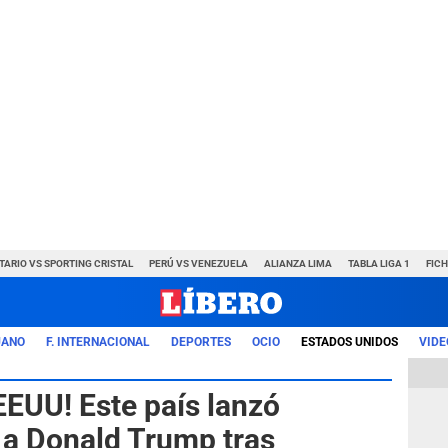
TARIO VS SPORTING CRISTAL
PERÚ VS VENEZUELA
ALIANZA LIMA
TABLA LIGA 1
FIC
UANO
F. INTERNACIONAL
DEPORTES
OCIO
ESTADOS UNIDOS
VIDE
EEUU! Este país lanzó
 Donald Trump tras