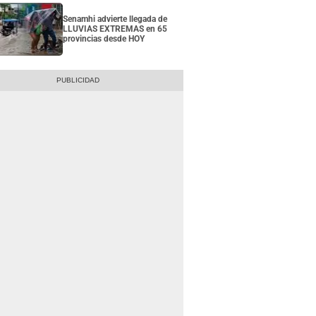
Senamhi advierte llegada de
LLUVIAS EXTREMAS en 65
provincias desde HOY