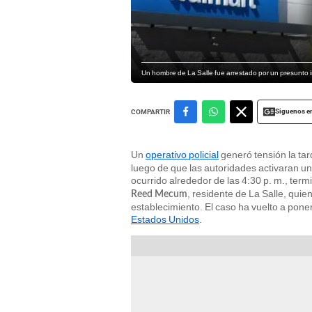
Un hombre de La Salle fue arrestado por un presunto i
Siguenos e
COMPARTIR
Un
operativo policial
generó tensión la tar
luego de que las autoridades activaran u
ocurrido alrededor de las 4:30 p. m., term
, residente de La Salle, quie
Reed Mecum
establecimiento. El caso ha vuelto a poner
Estados Unidos
.