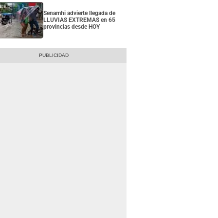
Senamhi advierte llegada de
LLUVIAS EXTREMAS en 65
provincias desde HOY