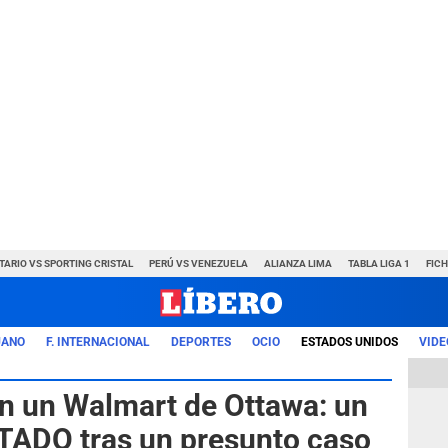
TARIO VS SPORTING CRISTAL
PERÚ VS VENEZUELA
ALIANZA LIMA
TABLA LIGA 1
FIC
UANO
F. INTERNACIONAL
DEPORTES
OCIO
ESTADOS UNIDOS
VIDE
 un Walmart de Ottawa: un
ADO tras un presunto caso