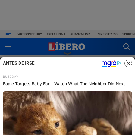
HOY:
PARTIDOS DE HOY
TABLA LIGA 1
ALIANZA LIMA
UNIVERSITARIO
SPORTIN
ÚLTIMAS NOTICIAS
FÚTBOL PERUANO
F. INTERNACIONAL
DE
ANTES DE IRSE
Fútbol Internacional
Mundial 2026
Salah, figura de Egipto,
rotundo con Argentina tras
controversial partido: "A la
vista de todos..."
La
eliminación de Egipto ante Argentina
en los octavos de
final del Mundial 2026 generó controversia, especialmente
por el desempeño del árbitro François Letexier.