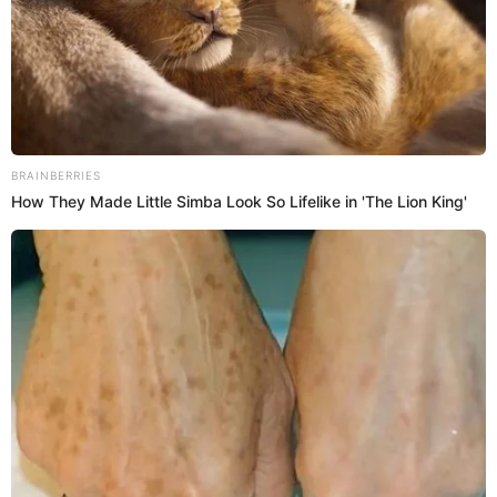
Llaves de cuartos de final del Mundial 2026: cruces confirmados, horarios y canal
Mostafa Ziko, jugador de Egipto, acusó al árbitro de ayudar a Argentina: "Amañado, no fue nada justo..."
Actualizado el 8 Jul.
LUIS BLANCAS
2026 | 12:51 H
Mohamed Salah, figura de Egipto, dio fuerte comentario sobre el partido ante
Argentina. | Composición: Líbero