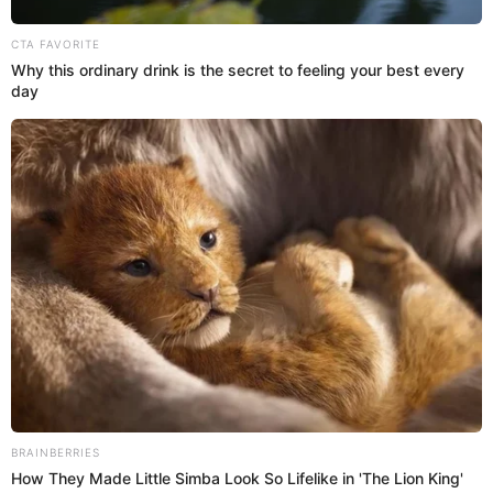
AUTOR:
DIEGO MEDINA
Licenciado en Ciencias de la Comunicación con especialidad en
Comunicación Audiovisual. Con más de 10 años laborando en la
disciplina seleccionada. Hoy Redactor Senior en Líbero desde el
2021.
LUIS ADVÍNCULA
ALIANZA LIMA
BOCA JUNIORS
COPA LIBERTADORES
Prefiero a Libero en Google