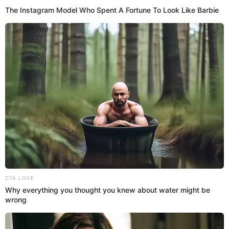
COMPARTIR
Boca Juniors
se llevó el triunfo ante Aldosivi por la
Liga
Profesional Argentina
el último fin de semana en un
partido que se le complicó más de la cuenta.
Luis
fue uno de los más destacados del compromiso,
Advíncula
incluso anotó un golazo. Como era de esperarse, el
peruano festejó con mucha euforia su tanto, ante los
aplausos de los hinchas en La Bombonera.