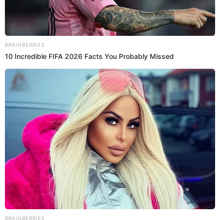
Boca Juniors vs. Alianza Lima EN VIVO: pronósticos, horarios y donde ver partido de vuelta
Boca Juniors tomó drástica decisión para el partido ante Alianza Lima en La Bombonera
Actualizado el 25 Feb.
DIEGO MEDINA
2025 | 15:26 H
Luis Advíncula dio fuerte palabras luego de su gol con Boca Juniors. | TNT Sports
Argentina