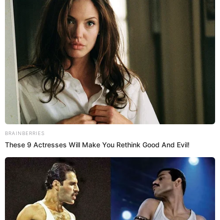
PUEDES VER:
Periodista argentino destruye a Boca y revela
los jugadores que llegan mal ante Alianza Lima
El jugador se mostró muy molesto durante su celebración
tras el 1-0 parcial de los 'xeneizes', por lo que la prensa
argentina quiso saber la razón a fondo de lo que le
aconteció al lateral peruano. El popular 'Bolt' no calló ante
las cámaras de TNT Sports y dijo su sentir tras su primer
gol del 2025.