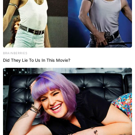
Por si fuera poco,
Advíncula mencionó lo que será el
por la Copa
partido del martes ante Alianza Lima
Libertadores, siendo firme en su convicción en dejar atrás
el choque ante Aldosivi y mentalizarse en la clasificación
a la siguiente ronda del certamen Conmebol.