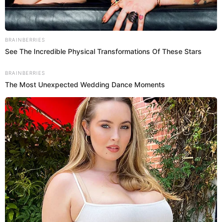
(VIDEO: TNT Sports)
"Contento, lo venía buscando hace mucho (su gol). El año
pasado sé perfectamente que no tuve un buen
campeonato. Ahora estoy intentando recuperar la forma.
Hoy se me dio de quitarme esa mufa de mie…, así que
nada contento porque el equipo ganó y ahora pensar en el