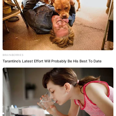
Bombonera, Luis Advíncula decidió perfilarse de zurda y
sorprender nuevamente con un remate de larga distancia
para anotar el 1-0 parcial ante Aldosivi. Finalmente, el
marcador fue 2-1 a favor de los 'xeneizes' que se motivan
para su choque del martes ante Alianza Lima.
(VIDEO: ESPN)