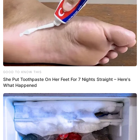
AUTOR:
SOLANGE BANCHON
Redactora en la sección deportes de Libero. Licenciada en
Ciencias de la Comunicación (USMP). Con experiencia en más de
3 años en periodismo para multiplataformas. Especializada en
Periodismo Digital.
ALIANZA LIMA
COPA LIBERTADORES
Prefiero a Libero en Google