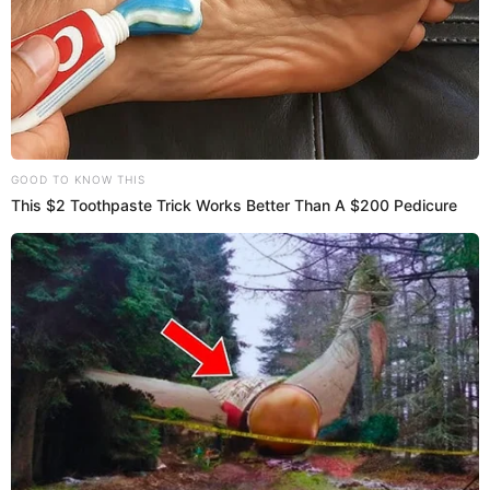
DT de 2 de Mayo apunta a llegar a
fase de grupos de la Copa
Libertadores
De la misma forma, Eduardo Ledesma afirmó que el
principal objetivo del club es llegar lo más lejos posible en
el prestigioso certamen, aunque primero tendrán que
superar a grandes rivales.