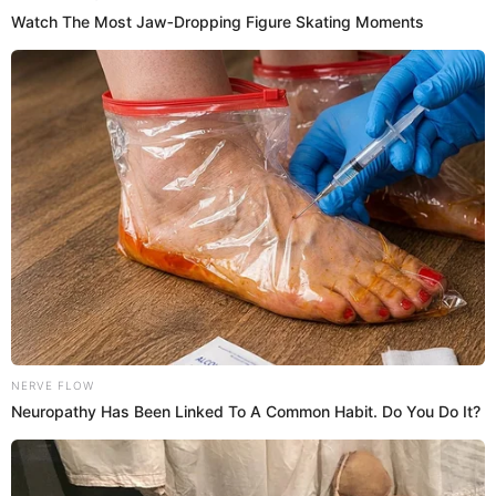
COMPARTIR
2 de Mayo será el rival de
Alianza Lima
en la Fase 1 de la
Copa Libertadores 2026
. El equipo dirigido por el técnico
argentino Pablo Guede comenzará el sueño rumbo a la
Gloria Eterna ante un emblemático elenco del fútbol
paraguayo. Conocido el emparejamiento entre ambos
conjuntos,
,
estratega de 'El Gallo
Eduardo Ledesma
Norteño'
se pronunció.