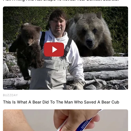
a argentinos o brasileros creo que es lo mejor que puede
pasar pero los partidos hay que jugarlos. Alianza o Cristal
no son fáciles, son históricos, hay que ser optimistas y
bueno, como dije antes, es un equipo grande pero también
estamos acostumbrados a jugar contra Cerro o Olimpia.
Creo que podemos hacer historia", sentenció el técnico de
40 años.