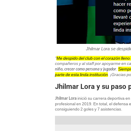
Jhilmar Lora se despidi
"
Me despido del club con el corazón lleno 
compañeros y al staff por apoyarme en c
.
Siempr
niño, crecer como persona y jugador
parte de esta linda institución
. ¡Gracias po
Jhilmar Lora y su paso p
inició su carrera deportiva en
Jhilmar Lora
profesional en 2019. En total, el defensa
consiguiendo 2 goles y 7 asistencias.