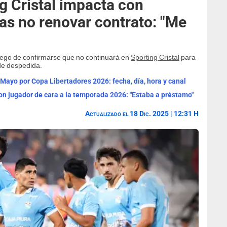
g Cristal impacta con
as no renovar contrato: "Me
 luego de confirmarse que no continuará en
Sporting Cristal
para
de despedida.
 Mayo por Copa Libertadores 2026: fecha, día, hora y canal
on jugador de cara a la temporada 2026: "Estaba a préstamo"
Actualizado el 18 Dic. 2025 | 12:31 H