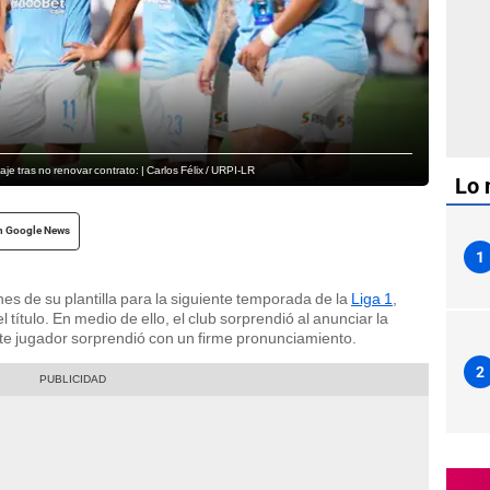
e tras no renovar contrato: | Carlos Félix / URPI-LR
Lo 
n Google News
1
s de su plantilla para la siguiente temporada de la
Liga 1
,
l título. En medio de ello, el club sorprendió al anunciar la
ste jugador sorprendió con un firme pronunciamiento.
2