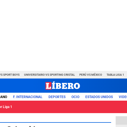
VS SPORT BOYS
UNIVERSITARIO VS SPORTING CRISTAL
PERÚ VS MÉXICO
TABLA LIGA 1
UANO
F. INTERNACIONAL
DEPORTES
OCIO
ESTADOS UNIDOS
VIDE
or Liga 1