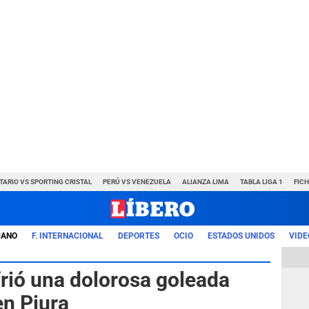
TARIO VS SPORTING CRISTAL
PERÚ VS VENEZUELA
ALIANZA LIMA
TABLA LIGA 1
FIC
UANO
F. INTERNACIONAL
DEPORTES
OCIO
ESTADOS UNIDOS
VIDE
frió una dolorosa goleada
en Piura