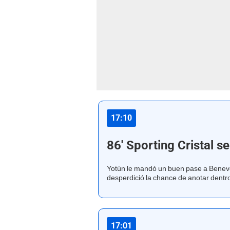
17:10
86' Sporting Cristal se
Yotún le mandó un buen pase a Beneve
desperdició la chance de anotar dentro
17:01