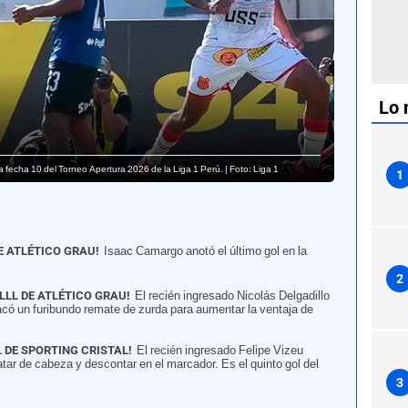
Lo 
la fecha 10 del Torneo Apertura 2026 de la Liga 1 Perú. | Foto: Liga 1
1
E ATLÉTICO GRAU!
Isaac Camargo anotó el último gol en la
2
LL DE ATLÉTICO GRAU!
El recién ingresado Nicolás Delgadillo
sacó un furibundo remate de zurda para aumentar la ventaja de
 DE SPORTING CRISTAL!
El recién ingresado Felipe Vizeu
tar de cabeza y descontar en el marcador. Es el quinto gol del
3