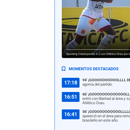
Sporting Cristal perdió 4-1 con Atlético Grau por 
MOMENTOS DESTACADOS
94' ¡GOOOOOOOOOOLLLL D
17:18
agonía del partido.
66' ¡GOOOOOOOOOOOOOLLL
16:51
entró con libertad al área y 
Atlético Grau.
56' ¡GOOOOOOOOOOOLLLLL
16:41
apareció en el área para rema
brasileño en este año.