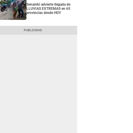
Senamhi advierte llegada de
LLUVIAS EXTREMAS en 65
provincias desde HOY