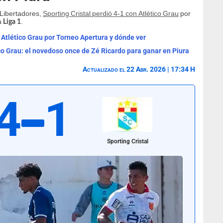
 Libertadores,
Sporting Cristal perdió 4-1 con Atlético Grau
por
a
.
Liga 1
. Atlético Grau por Torneo Apertura y dónde ver
ico Grau: el novedoso once de Zé Ricardo para ganar en Piura
Actualizado el 22 Abr. 2026 | 17:34 H
4
1
Sporting Cristal