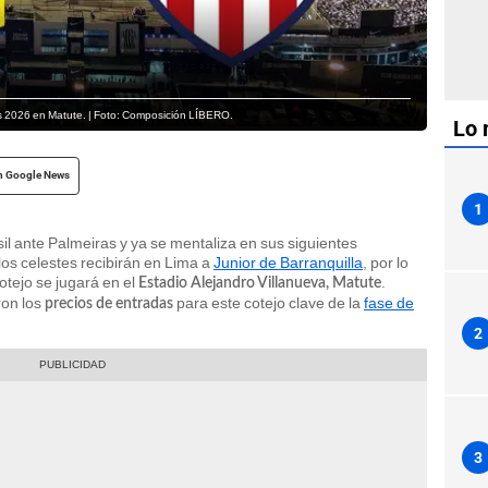
res 2026 en Matute. | Foto: Composición LÍBERO.
Lo 
n Google News
1
sil ante Palmeiras y ya se mentaliza en sus siguientes
os celestes recibirán en Lima a
Junior de Barranquilla
, por lo
otejo se jugará en el
.
Estadio Alejandro Villanueva, Matute
ron los
para este cotejo clave de la
fase de
precios de entradas
2
3