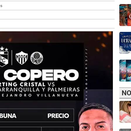
es
NO