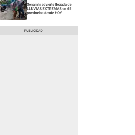
Senamhi advierte llegada de
LLUVIAS EXTREMAS en 65
provincias desde HOY