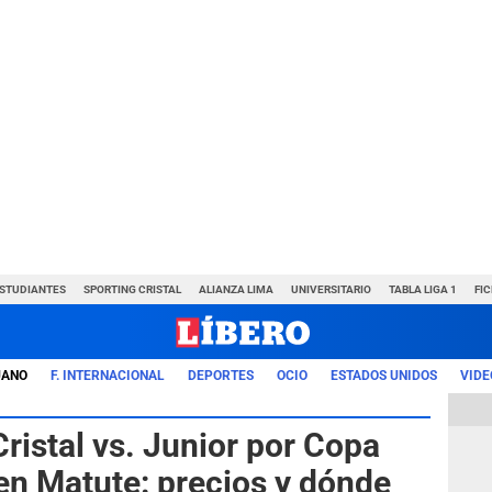
ESTUDIANTES
SPORTING CRISTAL
ALIANZA LIMA
UNIVERSITARIO
TABLA LIGA 1
FI
UANO
F. INTERNACIONAL
DEPORTES
OCIO
ESTADOS UNIDOS
VIDE
ristal vs. Junior por Copa
en Matute: precios y dónde