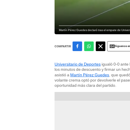
Martín Pérez Guedes declaró tras el empate de Univer
Siguenos e
COMPARTIR
Universitario de Deportes
igualó 0-0 ante
los minutos de descuento y firmar un hec
asistió a
Martín Pérez Guedes
, que quedó 
volante crema optó por devolverle el pas
oportunidad más clara del partido.