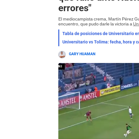
errores"
El mediocampista crema, Martín Pérez Gued
encuentro, que pudo darle la victoria a
Uni
Tabla de posiciones de Universitario e
Universitario vs Tolima: fecha, hora y 
GARY HUAMAN