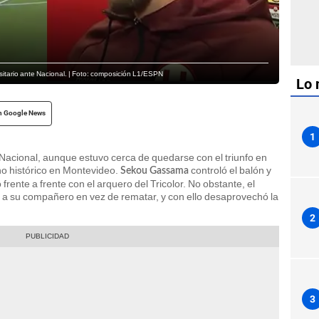
sitario ante Nacional. | Foto: composición L1/ESPN
Lo 
n Google News
1
 Nacional, aunque estuvo cerca de quedarse con el triunfo en
ho histórico en Montevideo.
controló el balón y
Sekou Gassama
frente a frente con el arquero del Tricolor. No obstante, el
e a su compañero en vez de rematar, y con ello desaprovechó la
2
3