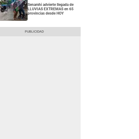
Senamhi advierte llegada de
LLUVIAS EXTREMAS en 65
provincias desde HOY