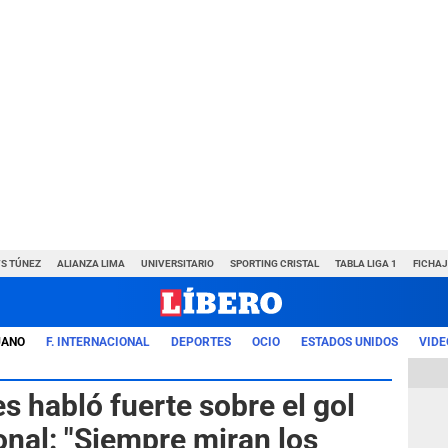
VS TÚNEZ
ALIANZA LIMA
UNIVERSITARIO
SPORTING CRISTAL
TABLA LIGA 1
FICHAJ
UANO
F. INTERNACIONAL
DEPORTES
OCIO
ESTADOS UNIDOS
VIDE
 habló fuerte sobre el gol
onal: "Siempre miran los