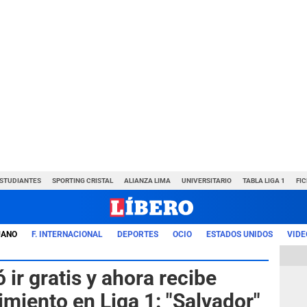
ESTUDIANTES
SPORTING CRISTAL
ALIANZA LIMA
UNIVERSITARIO
TABLA LIGA 1
FI
UANO
F. INTERNACIONAL
DEPORTES
OCIO
ESTADOS UNIDOS
VIDE
ó ir gratis y ahora recibe
imiento en Liga 1: "Salvador"