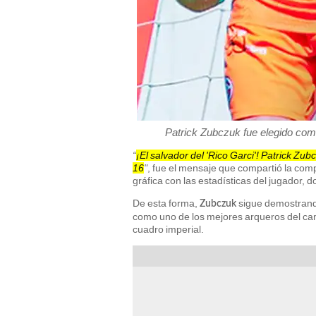
Patrick Zubczuk fue elegido como
“
¡El salvador del 'Rico Garci'! Patrick Zu
16
"
, fue el mensaje que compartió la co
gráfica con las estadísticas del jugador,
De esta forma,
sigue demostrando
Zubczuk
como uno de los mejores arqueros del camp
cuadro imperial.