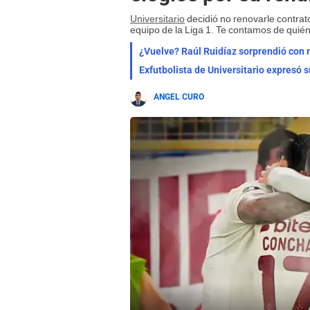
Universitario
decidió no renovarle contrat
equipo de la Liga 1. Te contamos de quién 
¿Vuelve? Raúl Ruidíaz sorprendió con m
Exfutbolista de Universitario expresó s
ANGEL CURO