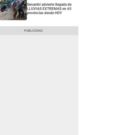
Senamhi advierte llegada de
LLUVIAS EXTREMAS en 65
provincias desde HOY