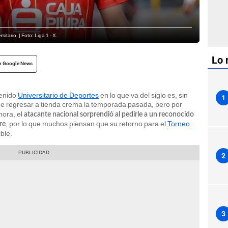
tario. | Foto: Liga 1 - X.
Lo 
n Google News
tenido
Universitario de Deportes
en lo que va del siglo es, sin
1
 de regresar a tienda crema la temporada pasada, pero por
hora, el
atacante nacional sorprendió al pedirle a un reconocido
, por lo que muchos piensan que su retorno para el
Torneo
re
ble.
2
3