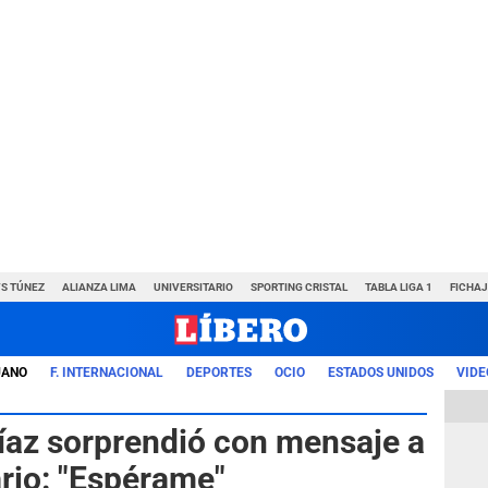
VS TÚNEZ
ALIANZA LIMA
UNIVERSITARIO
SPORTING CRISTAL
TABLA LIGA 1
FICHAJ
UANO
F. INTERNACIONAL
DEPORTES
OCIO
ESTADOS UNIDOS
VIDE
íaz sorprendió con mensaje a
ario: "Espérame"