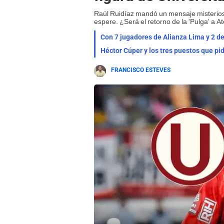
Raúl Ruidíaz mandó un mensaje misterios
espere. ¿Será el retorno de la 'Pulga' a A
Con 7 jugadores de Alianza Lima y 2 de 
Héctor Cúper y los tres puestos que pid
FRANCISCO ESTEVES