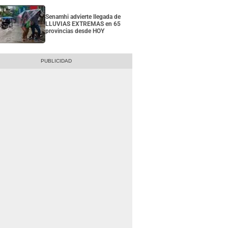
Senamhi advierte llegada de
LLUVIAS EXTREMAS en 65
provincias desde HOY