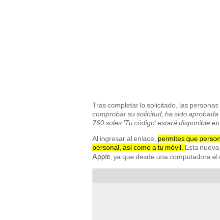
Tras completar lo solicitado, las persona
comprobar su solicitud, ha sido aprobada
760 soles 'Tu código' estará disponible en
Al ingresar al enlace,
permites que person
personal, así como a tu móvil.
Esta nueva 
, ya que desde una computadora el e
Apple