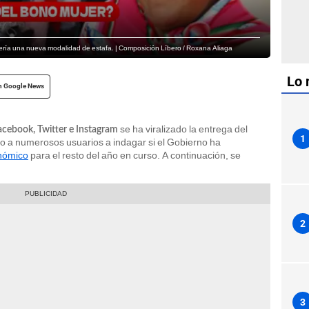
 sería una nueva modalidad de estafa. | Composición Líbero / Roxana Aliaga
Lo 
n Google News
se ha viralizado la entrega del
acebook, Twitter e Instagram
1
ado a numerosos usuarios a indagar si el Gobierno ha
nómico
para el resto del año en curso. A continuación, se
2
3