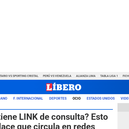
TARIO VS SPORTING CRISTAL
PERÚ VS VENEZUELA
ALIANZA LIMA
TABLA LIGA 1
FIC
UANO
F. INTERNACIONAL
DEPORTES
OCIO
ESTADOS UNIDOS
VIDE
iene LINK de consulta? Esto
lace que circula en redes