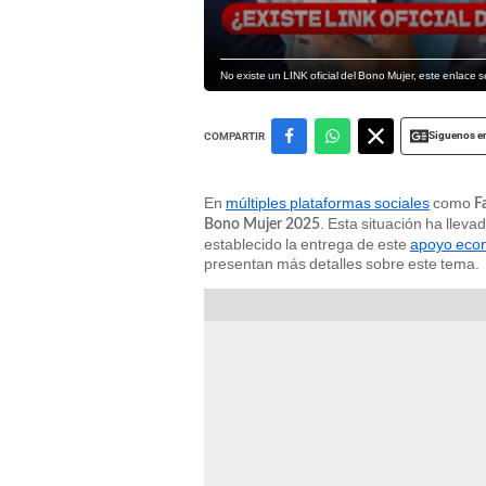
No existe un LINK oficial del Bono Mujer, este enlace
Siguenos e
COMPARTIR
En
múltiples plataformas sociales
como
F
. Esta situación ha llev
Bono Mujer 2025
establecido la entrega de este
apoyo eco
presentan más detalles sobre este tema.