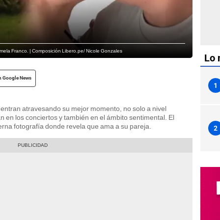
Pamela Franco. | Composición Libero.pe/ Nicole Gonzales
Lo 
n Google News
1
entran atravesando su mejor momento, no solo a nivel
n en los conciertos y también en el ámbito sentimental. El
ierna fotografía donde revela que ama a su pareja.
2