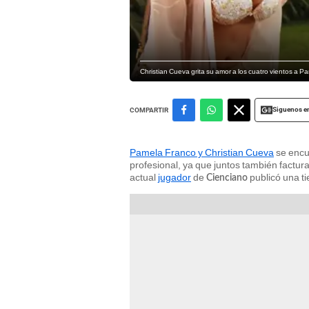
Christian Cueva grita su amor a los cuatro vientos a 
Siguenos e
COMPARTIR
Pamela Franco y Christian Cueva
se encu
profesional, ya que juntos también factura
actual
jugador
de
publicó una t
Cienciano