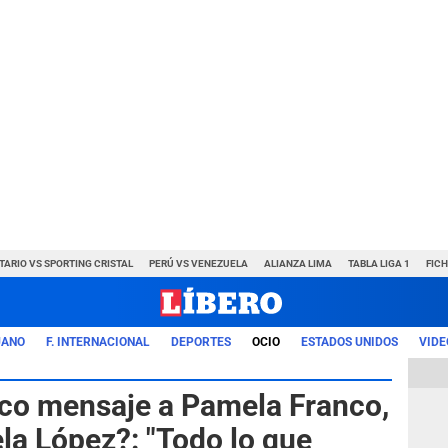
TARIO VS SPORTING CRISTAL
PERÚ VS VENEZUELA
ALIANZA LIMA
TABLA LIGA 1
FIC
UANO
F. INTERNACIONAL
DEPORTES
OCIO
ESTADOS UNIDOS
VIDE
co mensaje a Pamela Franco,
la López?: "Todo lo que