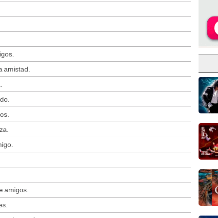
igos.
a amistad.
.
do.
os.
za.
migo.
re amigos.
es.