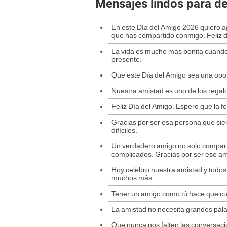
Mensajes lindos para de
En este Día del Amigo 2026 quiero 
que has compartido conmigo. Feliz d
La vida es mucho más bonita cuando 
presente.
Que este Día del Amigo sea una opor
Nuestra amistad es uno de los regal
Feliz Día del Amigo. Espero que la f
Gracias por ser esa persona que si
difíciles.
Un verdadero amigo no solo compar
complicados. Gracias por ser ese am
Hoy celebro nuestra amistad y todo
muchos más.
Tener un amigo como tú hace que cua
La amistad no necesita grandes palab
Que nunca nos falten las conversaci