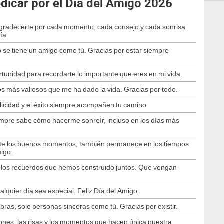
dicar por el Día del Amigo 2026
agradecerte por cada momento, cada consejo y cada sonrisa
ía.
se tiene un amigo como tú. Gracias por estar siempre
tunidad para recordarte lo importante que eres en mi vida.
os más valiosos que me ha dado la vida. Gracias por todo.
elicidad y el éxito siempre acompañen tu camino.
empre sabe cómo hacerme sonreír, incluso en los días más
te los buenos momentos, también permanece en los tiempos
igo.
s los recuerdos que hemos construido juntos. Que vengan
lquier día sea especial. Feliz Día del Amigo.
ras, solo personas sinceras como tú. Gracias por existir.
ones, las risas y los momentos que hacen única nuestra