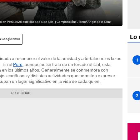
go en Perú 2026 este sábado 4 de julio. | Composición: Líbero/ Angie de la Cruz
Lo 
n Google News
inada a reconocer el valor de la amistad y a fortalecer los lazos
1
. En el
Perú
, aunque no se trata de un feriado oficial, esta
ia en los últimos años. Generalmente se conmemora con
jes cariñosos y distintas actividades que permiten expresar
pan un lugar significativo en la vida de cada quien.
2