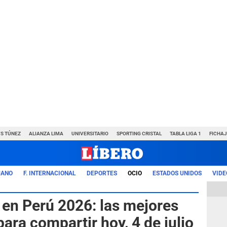
VS TÚNEZ
ALIANZA LIMA
UNIVERSITARIO
SPORTING CRISTAL
TABLA LIGA 1
FICHAJ
UANO
F. INTERNACIONAL
DEPORTES
OCIO
ESTADOS UNIDOS
VIDE
 en Perú 2026: las mejores
ara compartir hoy, 4 de julio