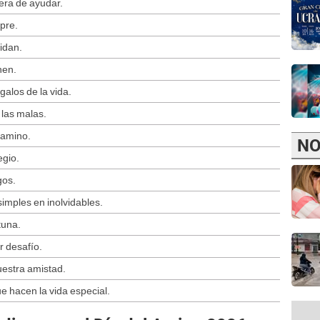
era de ayudar.
pre.
idan.
nen.
alos de la vida.
 las malas.
camino.
NO
egio.
gos.
imples en inolvidables.
tuna.
r desafío.
uestra amistad.
e hacen la vida especial.