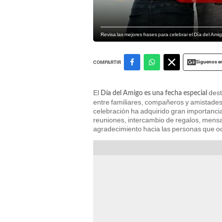
Revisa las mejores frases para celebrar el Día del Ami
Siguenos e
COMPARTIR
El
dest
Día del Amigo es una fecha especial
entre familiares, compañeros y amistades
celebración ha adquirido gran importanc
reuniones, intercambio de regalos, mensa
agradecimiento hacia las personas que ocu