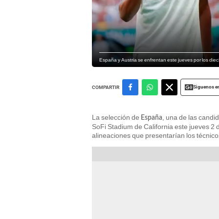
España y Austria se enfrentan este jueves por los diec
Siguenos e
COMPARTIR
La selección de
, una de las candi
España
SoFi Stadium de California este jueves 2 de
alineaciones que presentarían los técnic