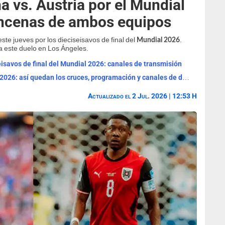
 vs. Austria por el Mundial
oncenas de ambos equipos
ste jueves por los dieciseisavos de final del
.
Mundial 2026
a este duelo en Los Ángeles.
eisavos de final del Mundial 2026: canales de transmisión
Llaves de octavos de final del Mundial 2026: así quedan los cruces, programación y canales de duelos
Actualizado el 2 Jul. 2026 | 12:53 H