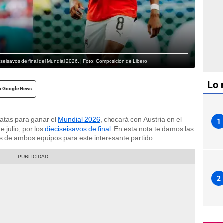
iseisavos de final del Mundial 2026. | Foto: Composición de Libero
Lo 
n Google News
datas para ganar el
Mundial 2026
, chocará con Austria en el
1
 julio, por los
dieciseisavos de final
. En esta nota te damos las
os de ambos equipos para este interesante partido.
2