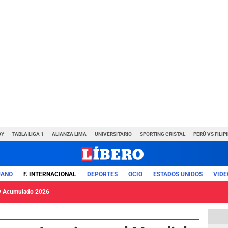
OY
TABLA LIGA 1
ALIANZA LIMA
UNIVERSITARIO
SPORTING CRISTAL
PERÚ VS FILIP
UANO
F. INTERNACIONAL
DEPORTES
OCIO
ESTADOS UNIDOS
VIDE
y Acumulado 2026