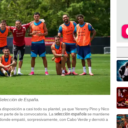
Selección de España.
 a disposición a casi todo su plantel, ya que Yeremy Pino y Nico
n parte de la convocatoria. La
se mantiene
selección española
H, donde empató, sorpresivamente, con Cabo Verde y derrotó a