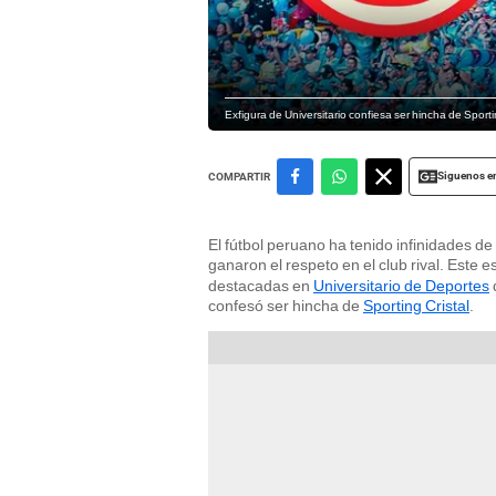
Exfigura de Universitario confiesa ser hincha de Sporting
Siguenos e
COMPARTIR
El fútbol peruano ha tenido infinidades d
ganaron el respeto en el club rival. Este e
destacadas en
Universitario de Deportes
confesó ser hincha de
Sporting Cristal
.