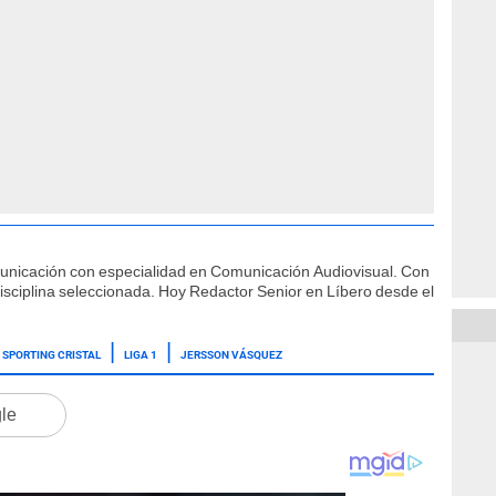
municación con especialidad en Comunicación Audiovisual. Con
isciplina seleccionada. Hoy Redactor Senior en Líbero desde el
SPORTING CRISTAL
LIGA 1
JERSSON VÁSQUEZ
gle