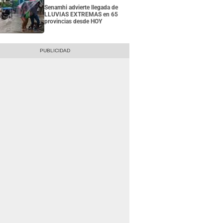
Senamhi advierte llegada de
LLUVIAS EXTREMAS en 65
provincias desde HOY