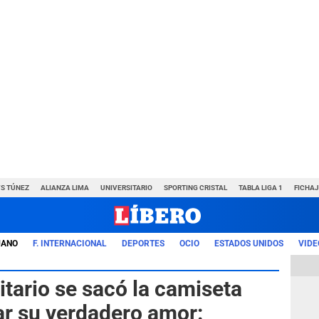
VS TÚNEZ
ALIANZA LIMA
UNIVERSITARIO
SPORTING CRISTAL
TABLA LIGA 1
FICHAJ
UANO
F. INTERNACIONAL
DEPORTES
OCIO
ESTADOS UNIDOS
VIDE
itario se sacó la camiseta
r su verdadero amor: