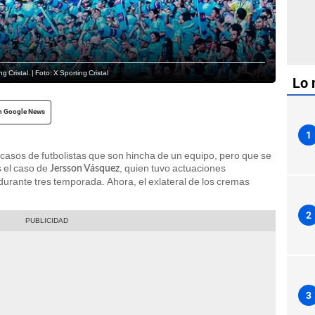
 Cristal. | Foto: X Sporting Cristal
Lo 
n Google News
1
e casos de futbolistas que son hincha de un equipo, pero que se
s el caso de
, quien tuvo actuaciones
Jersson Vásquez
durante tres temporada. Ahora, el exlateral de los cremas
2
3