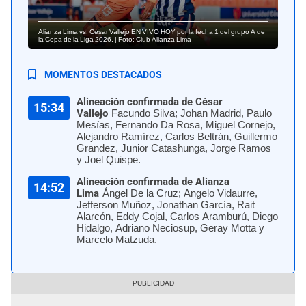
Alianza Lima vs. César Vallejo EN VIVO HOY por la fecha 1 del grupo A de
la Copa de la Liga 2026. | Foto: Club Alianza Lima
MOMENTOS DESTACADOS
Alineación confirmada de César
15:34
Vallejo
Facundo Silva; Johan Madrid, Paulo
Mesías, Fernando Da Rosa, Miguel Cornejo,
Alejandro Ramírez, Carlos Beltrán, Guillermo
Grandez, Junior Catashunga, Jorge Ramos
y Joel Quispe.
Alineación confirmada de Alianza
14:52
Lima
Ángel De la Cruz; Angelo Vidaurre,
Jefferson Muñoz, Jonathan García, Rait
Alarcón, Eddy Cojal, Carlos Aramburú, Diego
Hidalgo, Adriano Neciosup, Geray Motta y
Marcelo Matzuda.