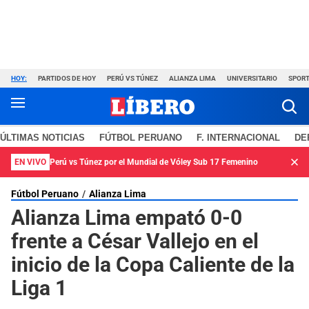
HOY:
PARTIDOS DE HOY
PERÚ VS TÚNEZ
ALIANZA LIMA
UNIVERSITARIO
SPORT
ÚLTIMAS NOTICIAS
FÚTBOL PERUANO
F. INTERNACIONAL
DE
EN VIVO
Perú vs Túnez por el Mundial de Vóley Sub 17 Femenino
Fútbol Peruano
Alianza Lima
Alianza Lima empató 0-0
frente a César Vallejo en el
inicio de la Copa Caliente de la
Liga 1