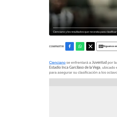
Cienciano y los resultados que necesita para clasific
Siguenos e
COMPARTIR
Cienciano
se enfrentará a
por la
Juventud
, ubicado
Estadio Inca Garcilaso de la Vega
para asegurar su clasificación a los octav