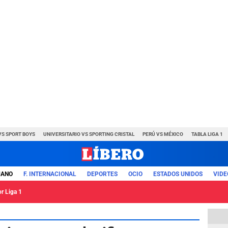
VS SPORT BOYS
UNIVERSITARIO VS SPORTING CRISTAL
PERÚ VS MÉXICO
TABLA LIGA 1
UANO
F. INTERNACIONAL
DEPORTES
OCIO
ESTADOS UNIDOS
VIDE
or Liga 1