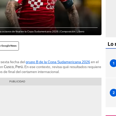
ar a octavos de final en la Copa Sudamericana 2026 | Composición: Líbero
Lo 
n Google News
 sexta fecha del
grupo B de la Copa Sudamericana 2026
en el
1
 en
En ese contexto, revisa qué resultados requiere
Cusco, Perú.
os de final del certamen internacional.
2