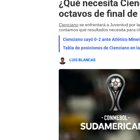
¿Qué necesita Cienc
octavos de final d
Cienciano
se enfrentará a Juventud por l
contamos qué resultados necesita para clas
Cienciano cayó 0-2 ante Atlético Minei
Tabla de posiciones de Cienciano en 
LUIS BLANCAS