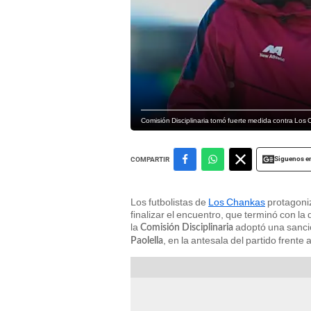
Comisión Disciplinaria tomó fuerte medida contra Los 
Siguenos e
COMPARTIR
Los futbolistas de
Los Chankas
protagoniz
finalizar el encuentro, que terminó con la
la
adoptó una sanció
Comisión Disciplinaria
, en la antesala del partido frente 
Paolella