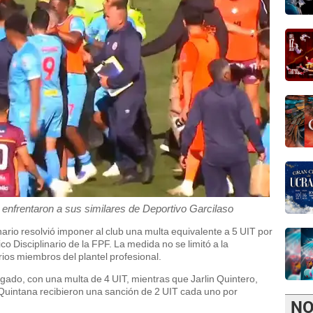
nfrentaron a sus similares de Deportivo Garcilaso
inario resolvió imponer al club una multa equivalente a 5 UIT por
co Disciplinario de la FPF. La medida no se limitó a la
rios miembros del plantel profesional.
tigado, con una multa de 4 UIT, mientras que Jarlin Quintero,
 Quintana recibieron una sanción de 2 UIT cada uno por
NO