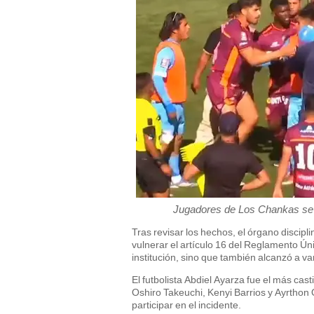
Jugadores de Los Chankas se e
Tras revisar los hechos, el órgano discipl
vulnerar el artículo 16 del Reglamento Úni
institución, sino que también alcanzó a va
El futbolista Abdiel Ayarza fue el más cas
Oshiro Takeuchi, Kenyi Barrios y Ayrthon
participar en el incidente.