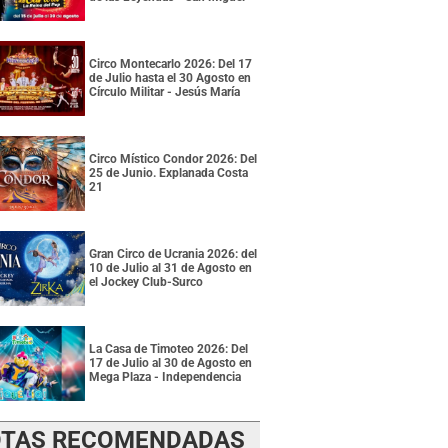
Circo Montecarlo 2026: Del 17
de Julio hasta el 30 Agosto en
Círculo Militar - Jesús María
Circo Místico Condor 2026: Del
25 de Junio. Explanada Costa
21
Gran Circo de Ucrania 2026: del
10 de Julio al 31 de Agosto en
el Jockey Club-Surco
La Casa de Timoteo 2026: Del
17 de Julio al 30 de Agosto en
Mega Plaza - Independencia
TAS RECOMENDADAS