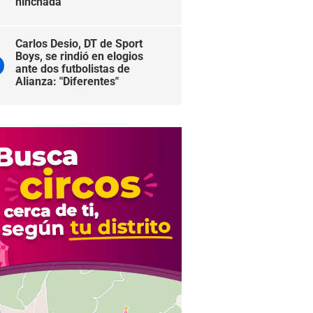
hinchada
Carlos Desio, DT de Sport
Boys, se rindió en elogios
ante dos futbolistas de
Alianza: "Diferentes"