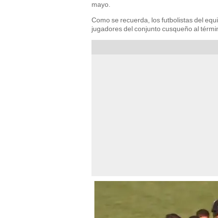
mayo.
Como se recuerda, los futbolistas del eq
jugadores del conjunto cusqueño al térmi