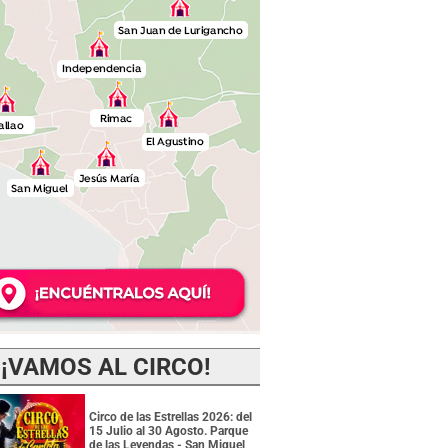
¡VAMOS AL CIRCO!
Circo de las Estrellas 2026: del
15 Julio al 30 Agosto. Parque
de las Leyendas - San Miguel