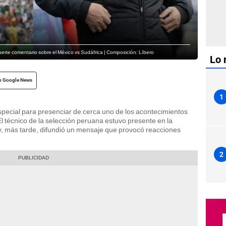
erte comentario sobre el México vs Sudáfrica | Composición: Líbero
Lo 
n Google News
1
pecial para presenciar de cerca uno de los acontecimientos
El técnico de la selección peruana estuvo presente en la
, más tarde, difundió un mensaje que provocó reacciones
2