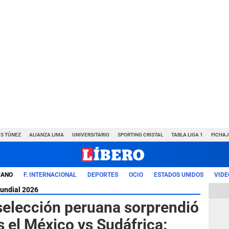
VS TÚNEZ
ALIANZA LIMA
UNIVERSITARIO
SPORTING CRISTAL
TABLA LIGA 1
FICHAJ
UANO
F. INTERNACIONAL
DEPORTES
OCIO
ESTADOS UNIDOS
VIDE
undial 2026
selección peruana sorprendió
 el México vs Sudáfrica: