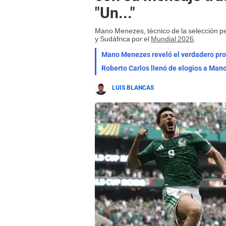
"Un..."
Mano Menezes, técnico de la selección per
y Sudáfrica por el
Mundial 2026
.
Roberto Carlos llenó de elogios a Mano
LUIS BLANCAS