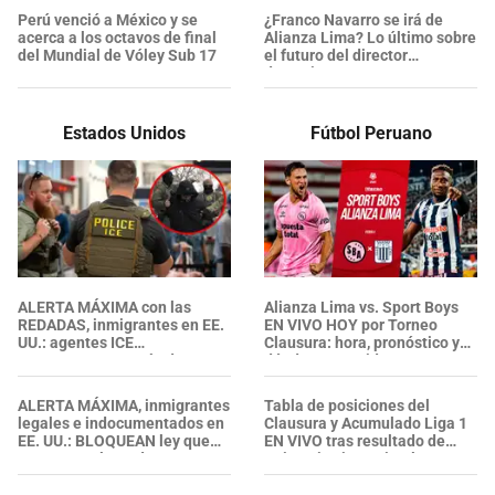
Perú venció a México y se
¿Franco Navarro se irá de
acerca a los octavos de final
Alianza Lima? Lo último sobre
del Mundial de Vóley Sub 17
el futuro del director
deportivo
Estados Unidos
Fútbol Peruano
ALERTA MÁXIMA con las
Alianza Lima vs. Sport Boys
REDADAS, inmigrantes en EE.
EN VIVO HOY por Torneo
UU.: agentes ICE
Clausura: hora, pronóstico y
ARRESTARON a más de 700
dónde ver partido
extranjeros con antecedentes
penales en Georgia
ALERTA MÁXIMA, inmigrantes
Tabla de posiciones del
legales e indocumentados en
Clausura y Acumulado Liga 1
EE. UU.: BLOQUEAN ley que
EN VIVO tras resultado de
RECHAZA el uso de
Universitario y Cristal
mascarillas a agentes del ICE