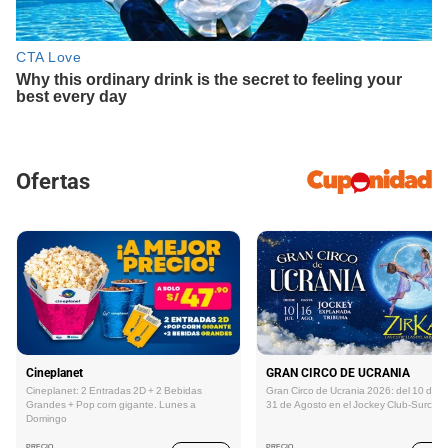
Ofertas
Cineplanet
GRAN CIRCO DE UCRANIA
Cineplanet: 2 Entradas 2D + 2 Bebidas
Gran Circo de Ucrania 2026: del 10 de Ju
Grandes + Pop corn gigante. Lunes a
31 de Agosto en el Jockey Club-Surco
Domingo
PRECIO
PRECIO