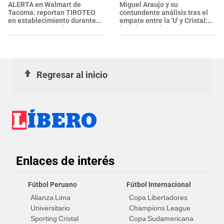
ALERTA en Walmart de
Miguel Araujo y su
Tacoma: reportan TIROTEO
contundente análisis tras el
en establecimiento durante
empate entre la 'U' y Cristal:
un ARRESTO por hurto, ¿se
"Dominamos"
confirmaron heridos?
Regresar al inicio
Enlaces de interés
Fútbol Peruano
Fútbol Internacional
Alianza Lima
Copa Libertadores
Universitario
Champions League
Sporting Cristal
Copa Sudamericana