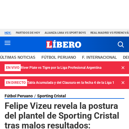
HOY:
PARTIDOS DE HOY
ALIANZA LIMA VS SPORT BOYS
REAL MADRID VS FERENCV
ÚLTIMAS NOTICIAS
FÚTBOL PERUANO
F. INTERNACIONAL
DE
EN VIVO
River Plate vs Tigre por la Liga Profesional Argentina
EN DIRECTO
Tabla Acumulada y del Clausura en la fecha 4 de la Liga 1
Fútbol Peruano
Sporting Cristal
Felipe Vizeu revela la postura
del plantel de Sporting Cristal
tras malos resultados: