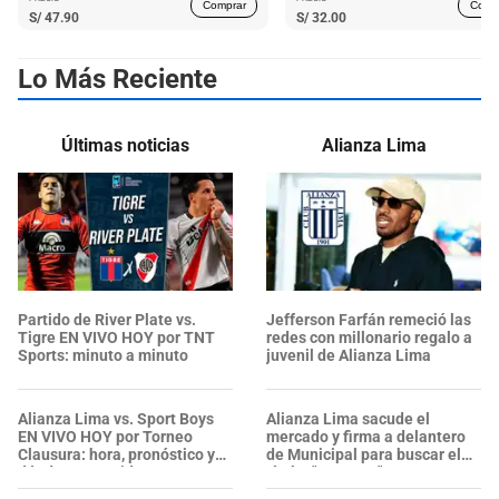
Comprar
Comp
S/
47.90
S/
32.00
Lo Más Reciente
Últimas noticias
Alianza Lima
Partido de River Plate vs.
Jefferson Farfán remeció las
Tigre EN VIVO HOY por TNT
redes con millonario regalo a
Sports: minuto a minuto
juvenil de Alianza Lima
Alianza Lima vs. Sport Boys
Alianza Lima sacude el
EN VIVO HOY por Torneo
mercado y firma a delantero
Clausura: hora, pronóstico y
de Municipal para buscar el
dónde ver partido
título: "Contrato"