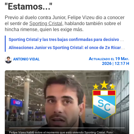
"Estamos..."
Previo al duelo contra Junior, Felipe Vizeu dio a conocer
el sentir de
Sporting Cristal
, hablando también sobre el
hincha rimense, quien les exige más.
Sporting Cristal y las tres bajas confirmadas para decisivo partido ante Junior por Libertadores
Alineaciones Junior vs Sporting Cristal: el once de Ze Ricardo para dar el golpe en la Copa Libertadores 2026
Actualizado el 19 May.
ANTONIO VIDAL
2026 | 12:17 H
Felipe Vizeu habló sobre el momento que está viviendo Sporting Cristal. Foto: