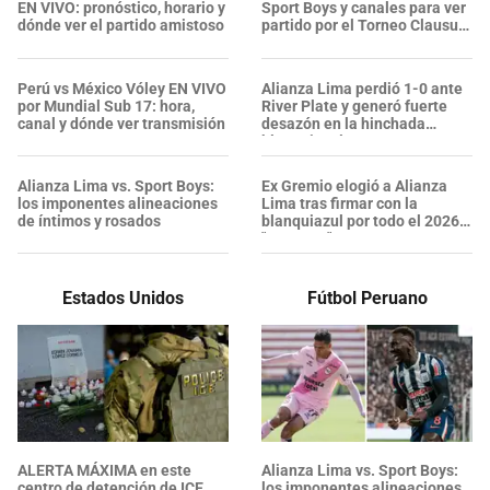
EN VIVO: pronóstico, horario y
Sport Boys y canales para ver
dónde ver el partido amistoso
partido por el Torneo Clausura
2026
Perú vs México Vóley EN VIVO
Alianza Lima perdió 1-0 ante
por Mundial Sub 17: hora,
River Plate y generó fuerte
canal y dónde ver transmisión
desazón en la hinchada
blanquiazul
Alianza Lima vs. Sport Boys:
Ex Gremio elogió a Alianza
los imponentes alineaciones
Lima tras firmar con la
de íntimos y rosados
blanquiazul por todo el 2026:
"Proyecto"
Estados Unidos
Fútbol Peruano
ALERTA MÁXIMA en este
Alianza Lima vs. Sport Boys:
centro de detención de ICE
los imponentes alineaciones