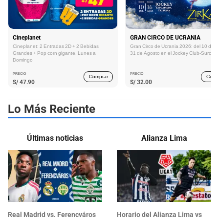
Cineplanet
GRAN CIRCO DE UCRANIA
Cineplanet: 2 Entradas 2D + 2 Bebidas
Gran Circo de Ucrania 2026: del 10 de Ju
Grandes + Pop corn gigante. Lunes a
31 de Agosto en el Jockey Club-Surco
Domingo
PRECIO
PRECIO
Comprar
Comp
S/
47.90
S/
32.00
Lo Más Reciente
Últimas noticias
Alianza Lima
Real Madrid vs. Ferencváros
Horario del Alianza Lima vs