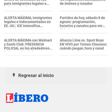
para inmigrantes legales e
de íntimos y rosados
indocumentados en EE. UU.:
SALVADOREÑO falleció tras
sufrir una "emergencia
ALERTA MÁXIMA, inmigrantes
Partidos de hoy, sábado 8 de
médica"
legales e indocumentados en
agosto: programación,
EE. UU.: ICE intensifica
horarios y canales para ver
operativos en aeropuertos y
fútbol EN VIVO
arresta a NUMEROSOS
EXTRANJEROS en un solo día
ALERTA MÁXIMA con Walmart
Alianza Lima vs. Sport Boys
y Sam's Club: PRESENCIA
EN VIVO por Torneo Clausura:
POLICIAL en los alrededores
cuándo juegan, hora y canal
de los establecimientos en
esta zona, ¿se confirmaron
heridos?
Regresar al inicio