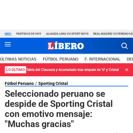
HOY:
PARTIDOS DE HOY
ALIANZA LIMA VS SPORT BOYS
REAL MADRID VS FERENCV
ÚLTIMAS NOTICIAS
FÚTBOL PERUANO
F. INTERNACIONAL
DE
LO ÚLTIMO
Tabla del Clausura y Acumulado tras empate de 'U' y Cristal
Fútbol Peruano
Sporting Cristal
Seleccionado peruano se
despide de Sporting Cristal
con emotivo mensaje:
"Muchas gracias"