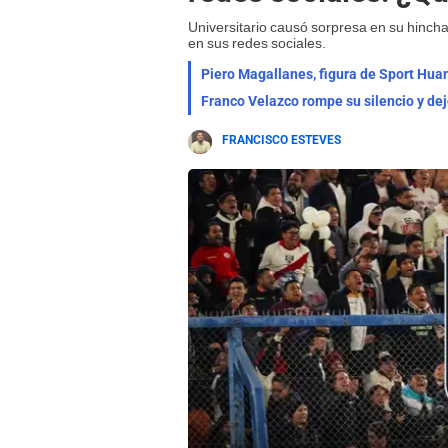
Universitario causó sorpresa en su hinc
en sus redes sociales.
Piero Magallanes, figura de Sport Huanc
Franco Velazco rompe su silencio y dejó
FRANCISCO ESTEVES