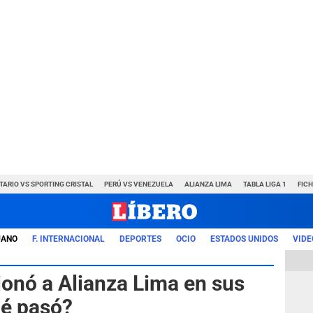
TARIO VS SPORTING CRISTAL
PERÚ VS VENEZUELA
ALIANZA LIMA
TABLA LIGA 1
FIC
UANO
F. INTERNACIONAL
DEPORTES
OCIO
ESTADOS UNIDOS
VIDE
ionó a Alianza Lima en sus
ué pasó?