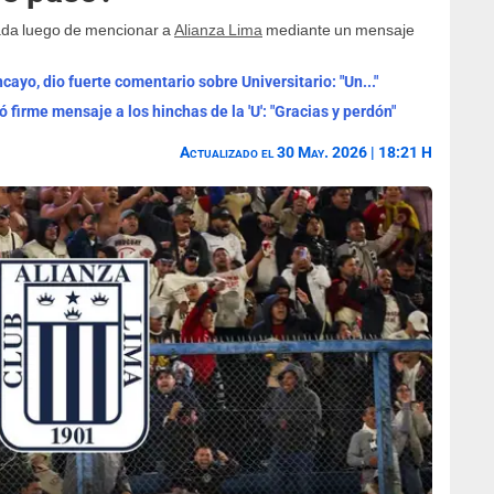
hada luego de mencionar a
Alianza Lima
mediante un mensaje
ayo, dio fuerte comentario sobre Universitario: "Un..."
 firme mensaje a los hinchas de la 'U': "Gracias y perdón"
Actualizado el 30 May. 2026 | 18:21 H