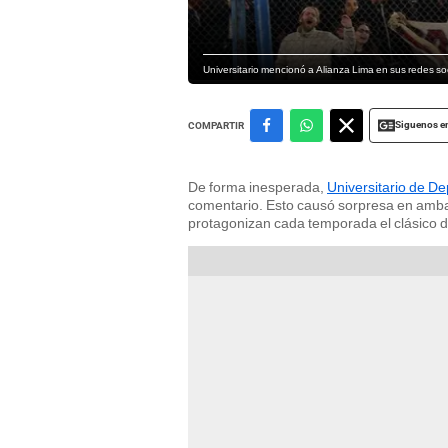
Universitario mencionó a Alianza Lima en sus redes socia
Siguenos e
COMPARTIR
De forma inesperada,
Universitario de De
comentario. Esto causó sorpresa en ambas 
protagonizan cada temporada el clásico d