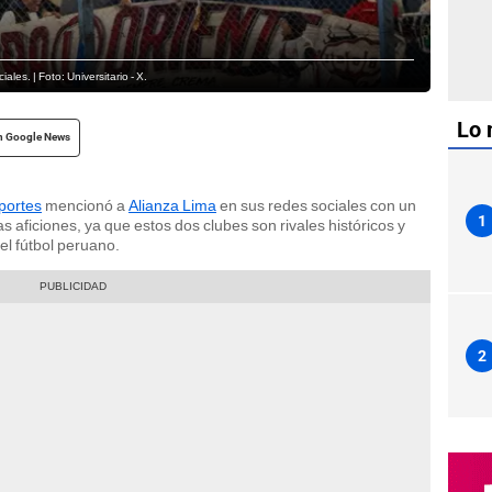
les. | Foto: Universitario - X.
Lo 
n Google News
portes
mencionó a
Alianza Lima
en sus redes sociales con un
1
aficiones, ya que estos dos clubes son rivales históricos y
el fútbol peruano.
2