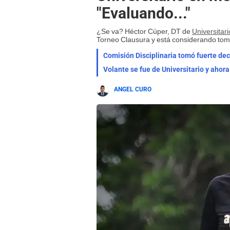
"Evaluando..."
¿Se va? Héctor Cúper, DT de
Universitari
Torneo Clausura y está considerando tomar
Volante se fue de Universitario y ahora
ANGEL CURO