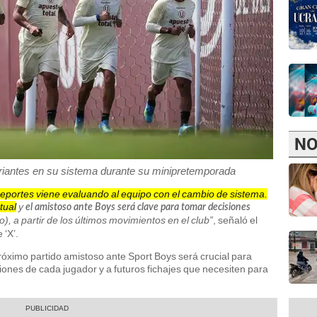
NO
ariantes en su sistema durante su minipretemporada
Deportes viene evaluando al equipo con el cambio de sistema.
tual
y
el amistoso ante Boys será clave para tomar decisiones
ijo), a partir de los últimos movimientos en el club”
, señaló el
 ‘X’.
próximo partido amistoso ante Sport Boys será crucial para
iones de cada jugador y a futuros fichajes que necesiten para