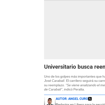
Universitario busca ree
Uno de los golpes más importantes que ha
José Carabalí
. El carrilero seguirá su car
su reemplazo.
“Se viene analizando el m
de Carabalí”
, indicó Peralta.
AUTOR:
ANGEL CURO
Redactor en Líbero para la secci