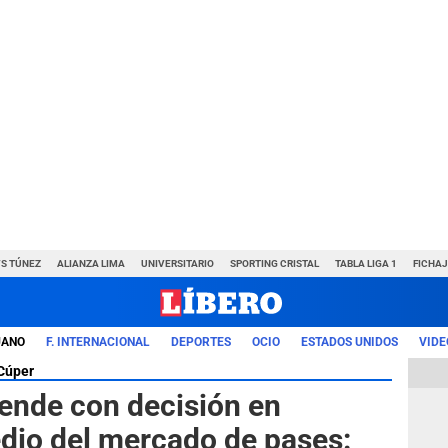
VS TÚNEZ
ALIANZA LIMA
UNIVERSITARIO
SPORTING CRISTAL
TABLA LIGA 1
FICHAJ
UANO
F. INTERNACIONAL
DEPORTES
OCIO
ESTADOS UNIDOS
VIDE
Cúper
ende con decisión en
edio del mercado de pases: