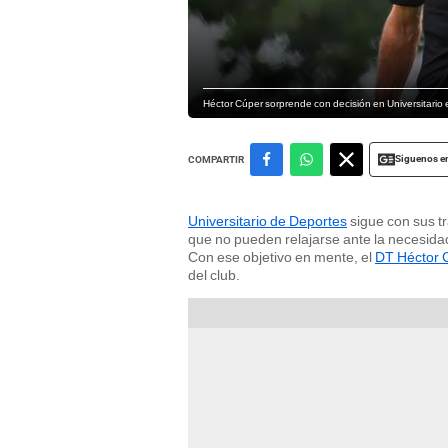
Héctor Cúper sorprende con decisión en Universitario 
Siguenos e
COMPARTIR
Universitario de Deportes
sigue con sus t
que no pueden relajarse ante la necesida
Con ese objetivo en mente, el
DT Héctor 
del club.