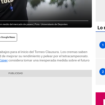
en medio del mercado de pases | Foto: Universitario de Deportes
Lo 
n Google News
1
rabajos para el inicio del Torneo Clausura. Los cremas saben
d de mejorar su rendimiento y pelear por el tetracampeonato.
Cúper
considera tomar una inesperada medida sobre el futuro
2