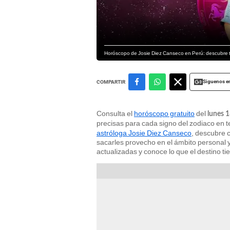
Horóscopo de Josie Diez Canseco en Perú: descubre tu
Siguenos e
COMPARTIR
Consulta el
horóscopo gratuito
del
lunes 
precisas para cada signo del zodiaco en
astróloga Josie Diez Canseco
, descubre 
sacarles provecho en el ámbito personal 
actualizadas y conoce lo que el destino ti