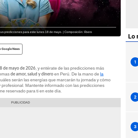
s predicciones para este lunes 18 de mayo. | Composición: líbero
Lo 
n Google News
1
, y entérate de las predicciones más
18 de mayo de 2026
 temas
en Perú. De la mano de
la
de amor, salud y dinero
cuáles serán las energías que marcarán tu jornada y cómo
y profesional. Mantente informado con las predicciones
ene reservado para ti en este día.
2
3