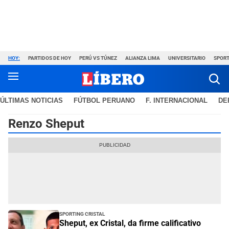
HOY:
PARTIDOS DE HOY
PERÚ VS TÚNEZ
ALIANZA LIMA
UNIVERSITARIO
SPORT
ÚLTIMAS NOTICIAS
FÚTBOL PERUANO
F. INTERNACIONAL
DE
Renzo Sheput
Sporting Cristal
Sheput, ex Cristal, da firme calificativo