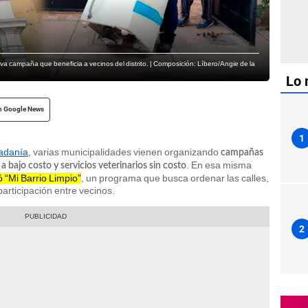
va campaña que beneficia a vecinos del distrito. | Composición: Líbero/Angie de la
Lo 
n Google News
1
dadanía
, varias municipalidades vienen organizando
campañas
. En esa misma
 bajo costo y servicios veterinarios sin costo
ó “Mi Barrio Limpio”
, un programa que busca ordenar las calles,
participación entre vecinos.
2