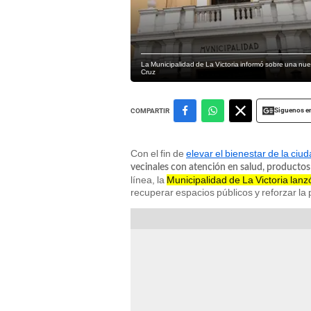
La Municipalidad de La Victoria informó sobre una nue
Cruz
Siguenos e
COMPARTIR
Con el fin de
elevar el bienestar de la ciu
vecinales con atención en salud, productos a
línea, la
Municipalidad de La Victoria lanz
recuperar espacios públicos y reforzar la 