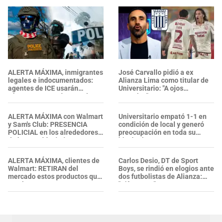
ALERTA MÁXIMA, inmigrantes
José Carvallo pidió a ex
legales e indocumentados:
Alianza Lima como titular de
agentes de ICE usarán
Universitario: "A ojos
cámaras corporales, ¿qué se
cerrados"
sabe sobre su nueva política?
ALERTA MÁXIMA con Walmart
Universitario empató 1-1 en
y Sam's Club: PRESENCIA
condición de local y generó
POLICIAL en los alrededores
preocupación en toda su
de los establecimientos en
hinchada
esta zona, ¿se confirmaron
heridos?
ALERTA MÁXIMA, clientes de
Carlos Desio, DT de Sport
Walmart: RETIRAN del
Boys, se rindió en elogios ante
mercado estos productos que
dos futbolistas de Alianza:
puedes encontrar en tu
"Diferentes"
cocina, garajes y armarios