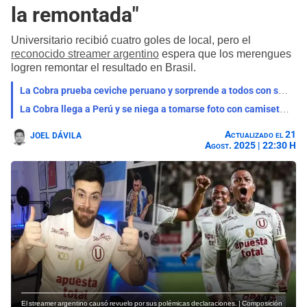
la remontada"
Universitario recibió cuatro goles de local, pero el
reconocido streamer argentino
espera que los merengues
logren remontar el resultado en Brasil.
La Cobra prueba ceviche peruano y sorprende a todos con su reacción: "La estoy pasando..."
La Cobra llega a Perú y se niega a tomarse foto con camiseta de Alianza Lima: "Provocador"
Actualizado el 21
JOEL DÁVILA
Agost. 2025 | 22:30 H
El streamer argentino causó revuelo por sus polémicas declaraciones. | Composición