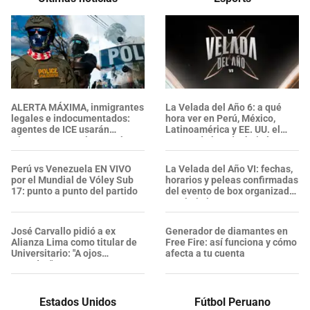
ALERTA MÁXIMA, inmigrantes
La Velada del Año 6: a qué
legales e indocumentados:
hora ver en Perú, México,
agentes de ICE usarán
Latinoamérica y EE. UU. el
cámaras corporales, ¿qué se
evento de box de Ibai Llanos
sabe sobre su nueva política?
Perú vs Venezuela EN VIVO
La Velada del Año VI: fechas,
por el Mundial de Vóley Sub
horarios y peleas confirmadas
17: punto a punto del partido
del evento de box organizado
por Ibai Llanos
José Carvallo pidió a ex
Generador de diamantes en
Alianza Lima como titular de
Free Fire: así funciona y cómo
Universitario: "A ojos
afecta a tu cuenta
cerrados"
Estados Unidos
Fútbol Peruano