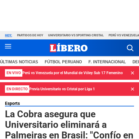
HOY:
PARTIDOS DE HOY
UNIVERSITARIO VS SPORTING CRISTAL
PERÚ VS VENEZUEL
ÚLTIMAS NOTICIAS
FÚTBOL PERUANO
F. INTERNACIONAL
DE
EN VIVO
Perú vs Venezuela por el Mundial de Vóley Sub 17 Femenino
EN DIRECTO
Previa Universitario vs Cristal por Liga 1
Esports
La Cobra asegura que
Universitario eliminará a
Palmeiras en Brasil: "Confío en