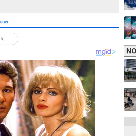
BULOS
gle
NO