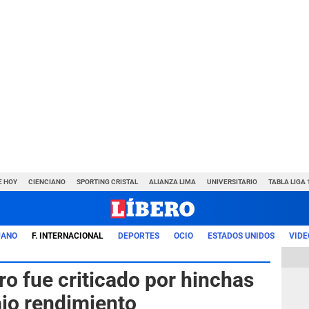
E HOY
CIENCIANO
SPORTING CRISTAL
ALIANZA LIMA
UNIVERSITARIO
TABLA LIGA 
UANO
F. INTERNACIONAL
DEPORTES
OCIO
ESTADOS UNIDOS
VIDE
ro fue criticado por hinchas
ajo rendimiento