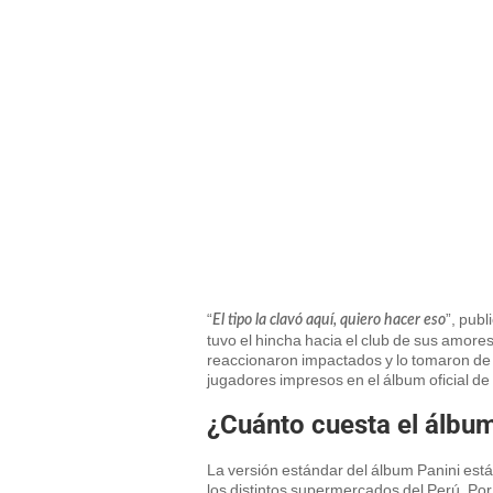
“
”, pub
El tipo la clavó aquí, quiero hacer eso
tuvo el hincha hacia el club de sus amore
reaccionaron impactados y lo tomaron de 
jugadores impresos en el álbum oficial de
¿Cuánto cuesta el álbum
La versión estándar del álbum Panini está
los distintos supermercados del Perú. Por 