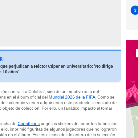
3
R:
 que perjudican a Héctor Cúper en Universitario: "No dirige
e 10 años"
ión contra ‘La Culebra’, sino de un emotivo acto del
ans en el álbum oficial del
Mundial 2026 de la FIFA
. Como se
del balompié vienen adquiriendo este producto licenciado de
 objeto de colección. Por ello, un fanático impactó al tomar
 hincha de
Corinthians
pegó los stickers de todos los futbolistas
ello, imprimió figuritas de algunos jugadores que no lograron
stán en el álbum. Ese es el caso del delantero de la selección