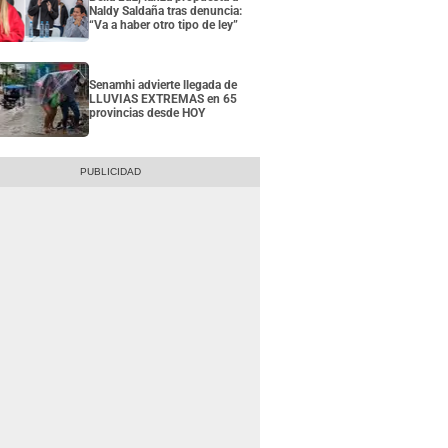
Naldy Saldaña tras denuncia:
“Va a haber otro tipo de ley”
Senamhi advierte llegada de
LLUVIAS EXTREMAS en 65
provincias desde HOY