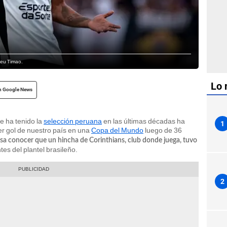
 Meu Timao.
Lo 
n Google News
e ha tenido la
selección peruana
en las últimas décadas ha
1
mer gol de nuestro país en una
Copa del Mundo
luego de 36
a conocer que un hincha de Corinthians, club donde juega, tuvo
tes del plantel brasileño.
2