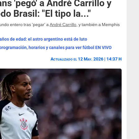
ns 'pegó' a André Carrillo y
 Brasil: "El tipo la..."
undo entero tras 'pegar' a
André Carrillo
, y también a Memphis
años de edad: el astro argentino está de luto
programación, horarios y canales para ver fútbol EN VIVO
Actualizado el 12 May. 2026 | 14:37 H