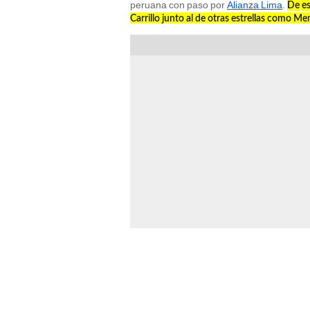
peruana con paso por
Alianza Lima
.
De es
Carrillo junto al de otras estrellas como 