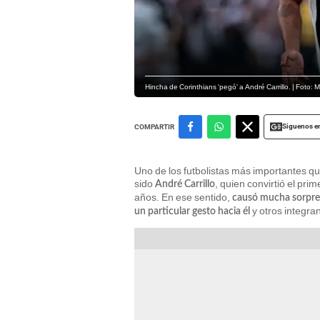
Hincha de Corinthians 'pegó' a André Carrillo. | Foto:
Siguenos e
COMPARTIR
Uno de los futbolistas más importantes qu
sido
, quien convirtió el pri
André Carrillo
años. En ese sentido,
causó mucha sorpres
y otros integran
un particular gesto hacia él