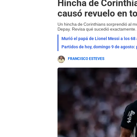
Hincha de Corinthia
causó revuelo en todo
Un hincha de Corinthians sorprendió al m
Depay. Revisa qué sucedió exactamente.
Murió el papá de Lionel Messi a los 68 
Partidos de hoy, domingo 9 de agosto: 
FRANCISCO ESTEVES