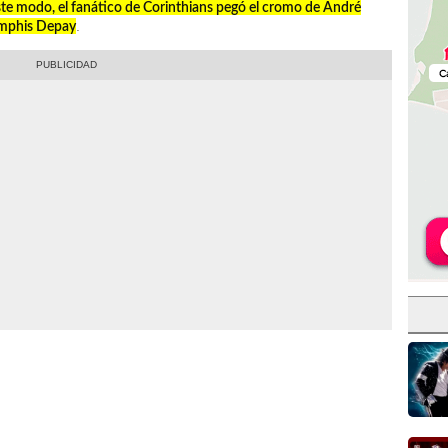
te modo, el fanático de Corinthians pegó el cromo de André
.
Memphis Depay