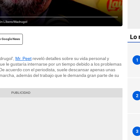
ión Líbero/Madrugol
Lo 
n Google News
drugol',
Mr. Peet
reveló detalles sobre su vida personal y
1
ue le gustaría internarse por un tiempo debido a los problemas
De acuerdo con el periodista, suele descansar apenas unas
 marcha, además del trabajo que le demanda gran parte de su
2
3