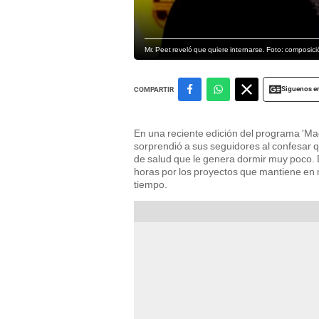
Mr. Peet reveló que quiere internarse. Foto: composic
Siguenos e
COMPARTIR
En una reciente edición del programa 'Ma
sorprendió a sus seguidores al confesar q
de salud que le genera dormir muy poco. 
horas por los proyectos que mantiene en
tiempo.