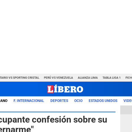
TARIO VS SPORTING CRISTAL
PERÚ VS VENEZUELA
ALIANZA LIMA
TABLA LIGA 1
FIC
UANO
F. INTERNACIONAL
DEPORTES
OCIO
ESTADOS UNIDOS
VIDE
cupante confesión sobre su
ternarme"