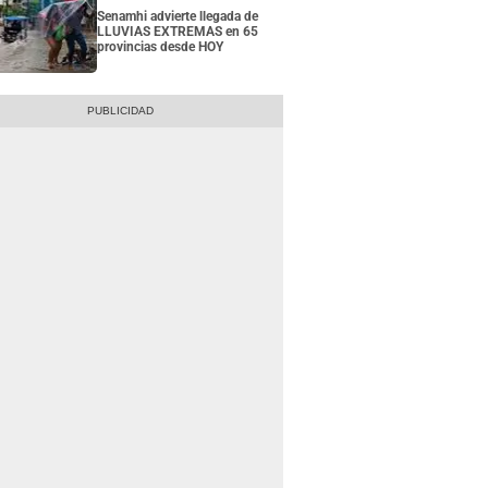
Senamhi advierte llegada de
LLUVIAS EXTREMAS en 65
provincias desde HOY