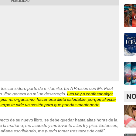
os considero parte de mi familia. En A Presión con Mr. Peet
io. Eso genera en mí un desarreglo.
Les voy a confesar algo:
NO
mpiar mi organismo, hacer una dieta saludable, porque al estar
uerpo te pide un sostén para que puedas mantenerte
yecto de su nuevo libro, se debe quedar hasta altas horas de la
de la mañana, me acuesto y me levanto a las 6 y pico. Entonces,
 mañana escribiendo, me puedo tomar tres tazas de café
”.