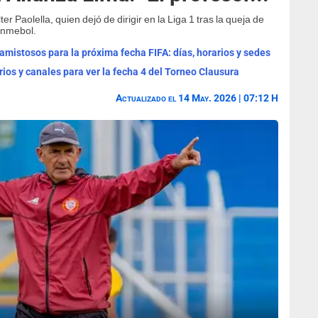
Paolella, quien dejó de dirigir en la Liga 1 tras la queja de
onmebol.
mistosos para la próxima fecha FIFA: días, horarios y sedes
rios y canales para ver la fecha 4 del Torneo Clausura
Actualizado el 14 May. 2026 | 07:12 H