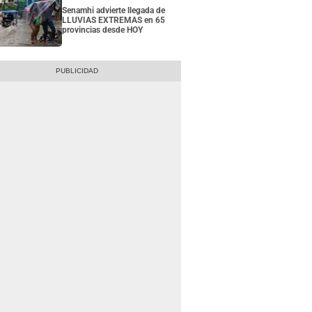
Senamhi advierte llegada de
LLUVIAS EXTREMAS en 65
provincias desde HOY