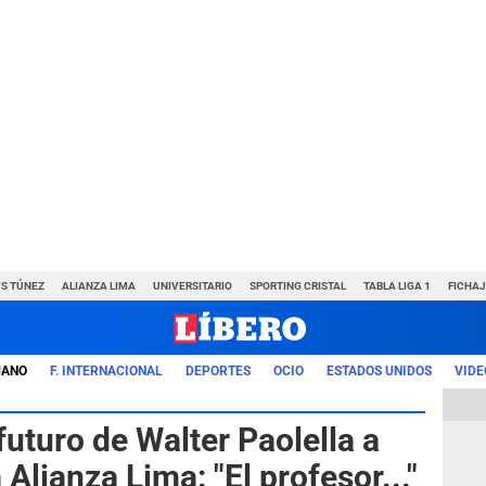
VS TÚNEZ
ALIANZA LIMA
UNIVERSITARIO
SPORTING CRISTAL
TABLA LIGA 1
FICHAJ
UANO
F. INTERNACIONAL
DEPORTES
OCIO
ESTADOS UNIDOS
VIDE
futuro de Walter Paolella a
Alianza Lima: "El profesor..."