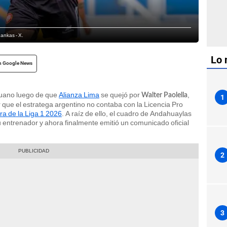
hankas - X.
Lo 
n Google News
ruano luego de que
Alianza Lima
se quejó por
,
Walter Paolella
1
r que el estratega argentino no contaba con la Licencia Pro
ra de la Liga 1 2026
. A raíz de ello, el cuadro de Andahuaylas
entrenador y ahora finalmente emitió un comunicado oficial
2
3