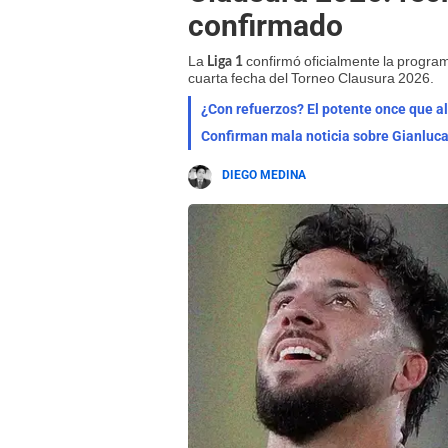
confirmado
La
confirmó oficialmente la program
Liga 1
cuarta fecha del Torneo Clausura 2026.
¿Con refuerzos? El potente once que al
Confirman mala noticia sobre Gianluca 
DIEGO MEDINA