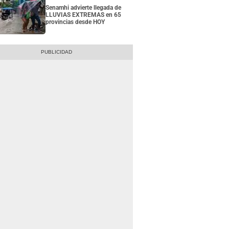
Senamhi advierte llegada de
LLUVIAS EXTREMAS en 65
provincias desde HOY