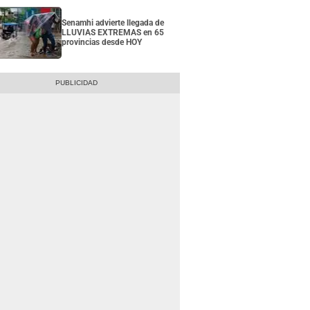
Senamhi advierte llegada de
LLUVIAS EXTREMAS en 65
provincias desde HOY