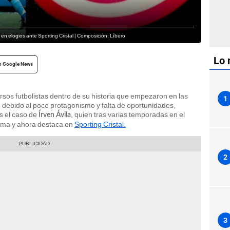
 en elogios ante Sporting Cristal | Composición: Líbero
Lo 
n Google News
ersos futbolistas dentro de su historia que empezaron en las
1
 debido al poco protagonismo y falta de oportunidades,
es el caso de
, quien tras varias temporadas en el
Írven Ávila
rema y ahora destaca en
Sporting Cristal.
2
3