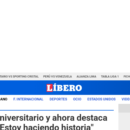
TARIO VS SPORTING CRISTAL
PERÚ VS VENEZUELA
ALIANZA LIMA
TABLA LIGA 1
FIC
UANO
F. INTERNACIONAL
DEPORTES
OCIO
ESTADOS UNIDOS
VIDE
niversitario y ahora destaca
"Estoy haciendo historia"