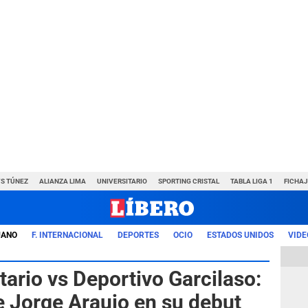
VS TÚNEZ
ALIANZA LIMA
UNIVERSITARIO
SPORTING CRISTAL
TABLA LIGA 1
FICHAJ
UANO
F. INTERNACIONAL
DEPORTES
OCIO
ESTADOS UNIDOS
VIDE
tario vs Deportivo Garcilaso:
e Jorge Araujo en su debut