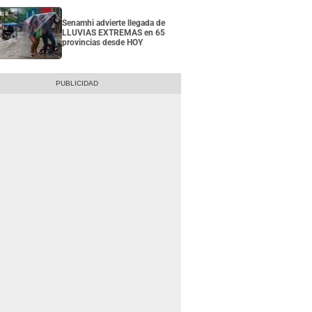
Senamhi advierte llegada de
LLUVIAS EXTREMAS en 65
provincias desde HOY