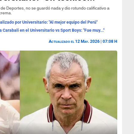
de Deportes, no se guardó nada y dio rotundo calificativo a
 crema.
alizado por Universitario: "Al mejor equipo del Perú"
a Carabalí en el Universitario vs Sport Boys: "Fue muy..."
Actualizado el 12 May. 2026 | 07:08 H