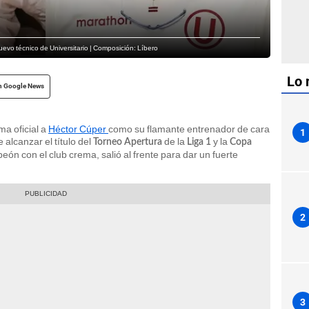
nuevo técnico de Universitario | Composición: Líbero
Lo 
n Google News
ma oficial a
Héctor Cúper
como su flamante entrenador de cara
1
alcanzar el título del
de la
y la
Torneo Apertura
Liga 1
Copa
ón con el club crema, salió al frente para dar un fuerte
2
3