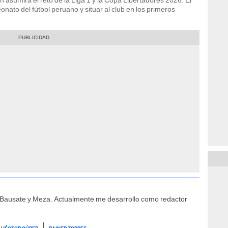
 asumirá el reto de la Liga 1 y la Copa Libertadores 2026. El
onato del fútbol peruano y situar al club en los primeros
e Bausate y Meza. Actualmente me desarrollo como redactor
HÉCTOR CÚPER
RAINER TORRES