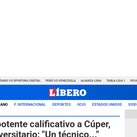
TARIO VS SPORTING CRISTAL
PERÚ VS VENEZUELA
ALIANZA LIMA
TABLA LIGA 1
FIC
UANO
F. INTERNACIONAL
DEPORTES
OCIO
ESTADOS UNIDOS
VIDE
otente calificativo a Cúper,
rsitario: "Un técnico..."