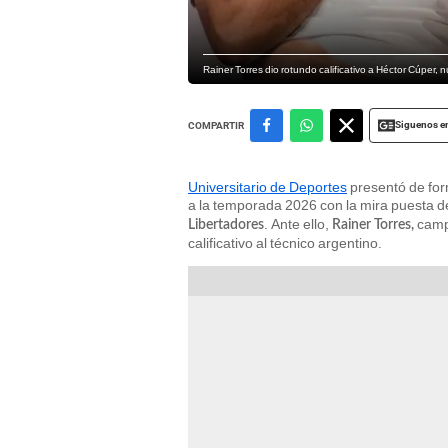
Rainer Torres dio rotundo calificativo a Héctor Cúper, 
Siguenos e
COMPARTIR
Universitario de Deportes
presentó de for
a la temporada 2026 con la mira puesta de 
. Ante ello,
campe
Libertadores
Rainer Torres,
calificativo al técnico argentino.