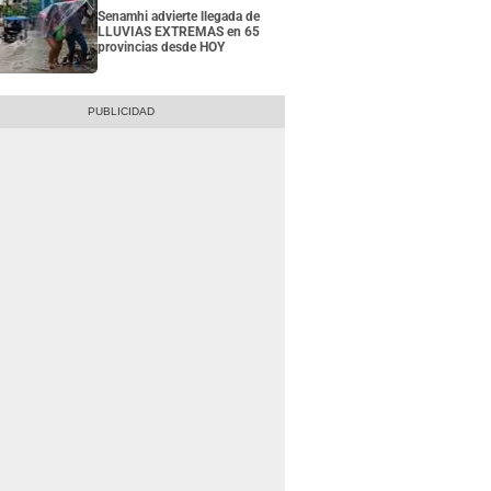
Senamhi advierte llegada de
LLUVIAS EXTREMAS en 65
provincias desde HOY