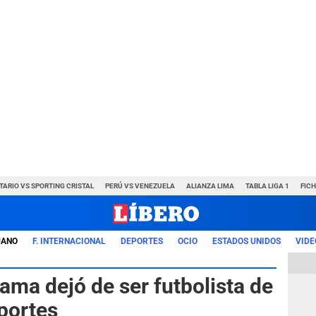
TARIO VS SPORTING CRISTAL
PERÚ VS VENEZUELA
ALIANZA LIMA
TABLA LIGA 1
FIC
UANO
F. INTERNACIONAL
DEPORTES
OCIO
ESTADOS UNIDOS
VIDE
ama dejó de ser futbolista de
portes