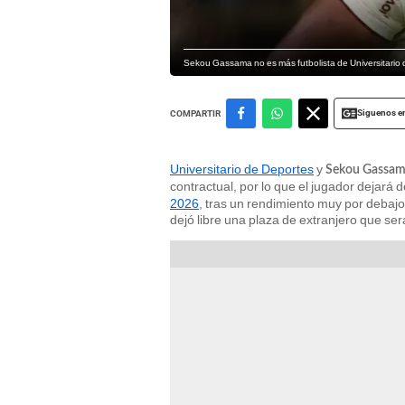
Sekou Gassama no es más futbolista de Universitario d
Siguenos e
COMPARTIR
Universitario de Deportes
y
Sekou Gassa
contractual, por lo que el jugador dejará 
2026
, tras un rendimiento muy por debajo 
dejó libre una plaza de extranjero que será