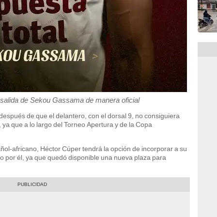
a salida de Sekou Gassama de manera oficial
spués de que el delantero, con el dorsal 9, no consiguiera
ya que a lo largo del Torneo Apertura y de la Copa
añol-africano, Héctor Cúper tendrá la opción de incorporar a su
ado por él, ya que quedó disponible una nueva plaza para