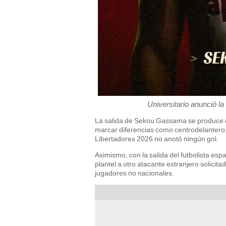
Universitario anunció l
La salida de Sekou Gassama se produce de
marcar diferencias como centrodelantero, 
Libertadores 2026 no anotó ningún gol.
Asimismo, con la salida del futbolista esp
plantel a otro atacante extranjero solicit
jugadores no nacionales.