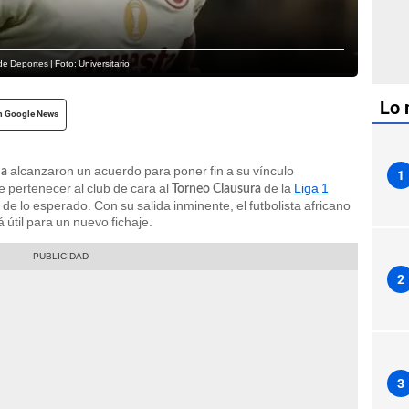
e Deportes | Foto: Universitario
Lo 
n Google News
alcanzaron un acuerdo para poner fin a su vínculo
ma
1
de pertenecer al club de cara al
de la
Liga 1
Torneo Clausura
de lo esperado. Con su salida inminente, el futbolista africano
 útil para un nuevo fichaje.
2
3