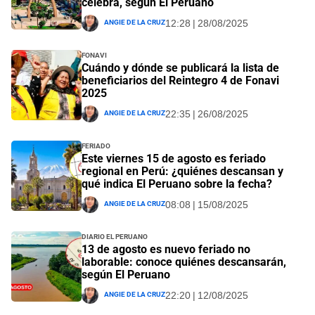
celebra, según El Peruano
Angie De La Cruz
12:28 | 28/08/2025
Fonavi
Cuándo y dónde se publicará la lista de
beneficiarios del Reintegro 4 de Fonavi
2025
Angie De La Cruz
22:35 | 26/08/2025
Feriado
Este viernes 15 de agosto es feriado
regional en Perú: ¿quiénes descansan y
qué indica El Peruano sobre la fecha?
Angie De La Cruz
08:08 | 15/08/2025
Diario El Peruano
13 de agosto es nuevo feriado no
laborable: conoce quiénes descansarán,
según El Peruano
Angie De La Cruz
22:20 | 12/08/2025