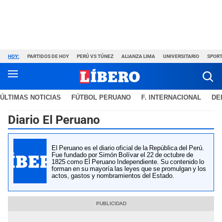
HOY:
PARTIDOS DE HOY
PERÚ VS TÚNEZ
ALIANZA LIMA
UNIVERSITARIO
SPORT
ÚLTIMAS NOTICIAS
FÚTBOL PERUANO
F. INTERNACIONAL
DE
Diario El Peruano
El Peruano es el diario oficial de la República del Perú.
Fue fundado por Simón Bolívar el 22 de octubre de
1825 como El Peruano Independiente. Su contenido lo
forman en su mayoría las leyes que se promulgan y los
actos, gastos y nombramientos del Estado.