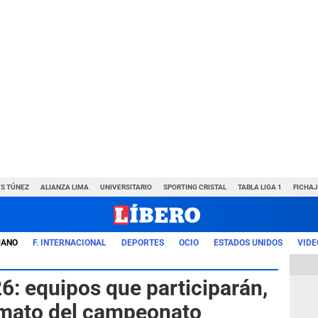
VS TÚNEZ
ALIANZA LIMA
UNIVERSITARIO
SPORTING CRISTAL
TABLA LIGA 1
FICHAJ
UANO
F. INTERNACIONAL
DEPORTES
OCIO
ESTADOS UNIDOS
VIDE
6: equipos que participarán,
rmato del campeonato