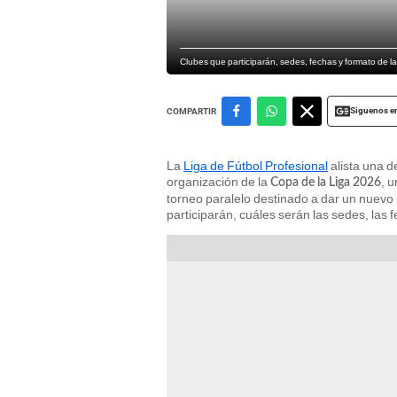
Clubes que participarán, sedes, fechas y formato de l
Siguenos e
COMPARTIR
La
Liga de Fútbol Profesional
alista una d
organización de la
, 
Copa de la Liga 2026
torneo paralelo destinado a dar un nuevo 
participarán, cuáles serán las sedes, las 