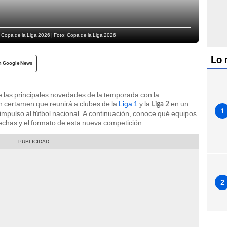
a Copa de la Liga 2026 | Foto: Copa de la Liga 2026
Lo 
n Google News
e las principales novedades de la temporada con la
un certamen que reunirá a clubes de la
Liga 1
y la
en un
Liga 2
1
impulso al fútbol nacional. A continuación, conoce qué equipos
fechas y el formato de esta nueva competición.
2