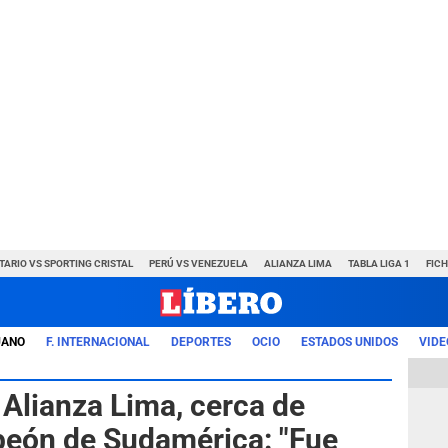
TARIO VS SPORTING CRISTAL
PERÚ VS VENEZUELA
ALIANZA LIMA
TABLA LIGA 1
FIC
UANO
F. INTERNACIONAL
DEPORTES
OCIO
ESTADOS UNIDOS
VIDE
 Alianza Lima, cerca de
peón de Sudamérica: "Fue