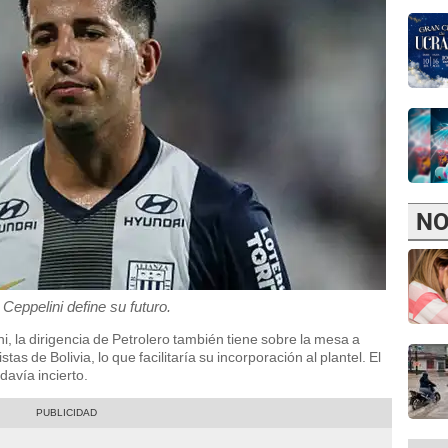
NO
Ceppelini define su futuro.
i, la dirigencia de Petrolero también tiene sobre la mesa a
tas de Bolivia, lo que facilitaría su incorporación al plantel. El
davía incierto.