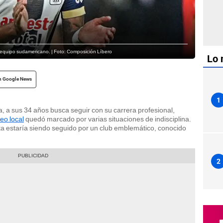
e equipo sudamericano. | Foto: Composición Líbero
Lo 
n Google News
1
a, a sus 34 años busca seguir con su carrera profesional,
eo local
quedó marcado por varias situaciones de indisciplina.
a estaría siendo seguido por un club emblemático, conocido
2