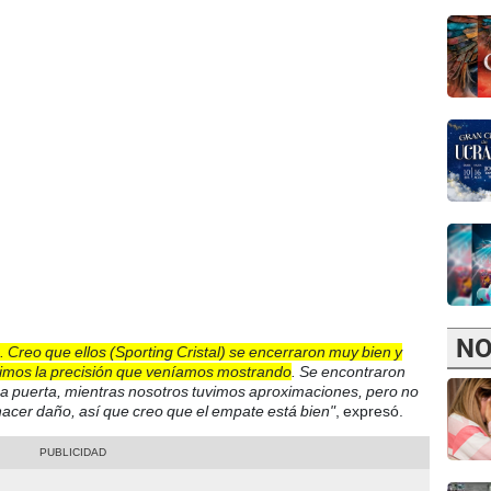
NO
. Creo que ellos (Sporting Cristal) se encerraron muy bien y
uvimos la precisión que veníamos mostrando
. Se encontraron
n a puerta, mientras nosotros tuvimos aproximaciones, pero no
 hacer daño, así que creo que el empate está bien"
, expresó.