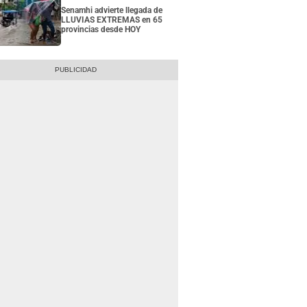
Senamhi advierte llegada de
LLUVIAS EXTREMAS en 65
provincias desde HOY