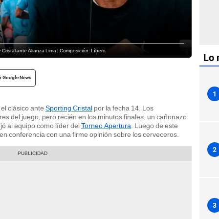
 Cristal ante Alianza Lima | Composición: Líbero
Lo 
n Google News
1
el clásico ante
Sporting Cristal
por la fecha 14. Los
es del juego, pero recién en los minutos finales, un cañonazo
jó al equipo como líder del
Torneo Apertura
. Luego de este
en conferencia con una firme opinión sobre los cerveceros.
2
3