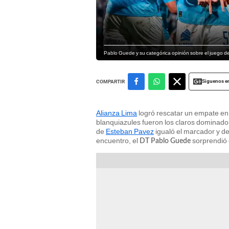
Pablo Guede y su categórica opinión sobre el juego de
Siguenos e
COMPARTIR
Alianza Lima
logró rescatar un empate en 
blanquiazules fueron los claros dominador
de
Esteban Pavez
igualó el marcador y de
encuentro, el
sorprendió 
DT Pablo Guede