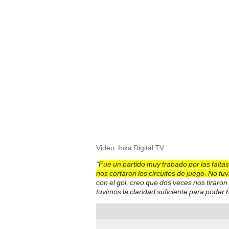
Video: Inka Digital TV
"
Fue un partido muy trabado por las faltas
nos cortaron los circuitos de juego. No t
con el gol, creo que dos veces nos tiraro
tuvimos la claridad suficiente para poder