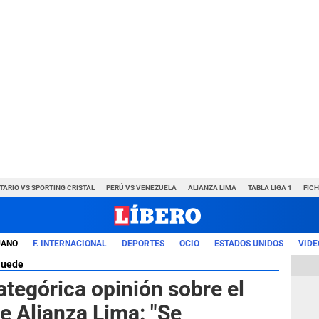
TARIO VS SPORTING CRISTAL
PERÚ VS VENEZUELA
ALIANZA LIMA
TABLA LIGA 1
FIC
UANO
F. INTERNACIONAL
DEPORTES
OCIO
ESTADOS UNIDOS
VIDE
Guede
ategórica opinión sobre el
te Alianza Lima: "Se