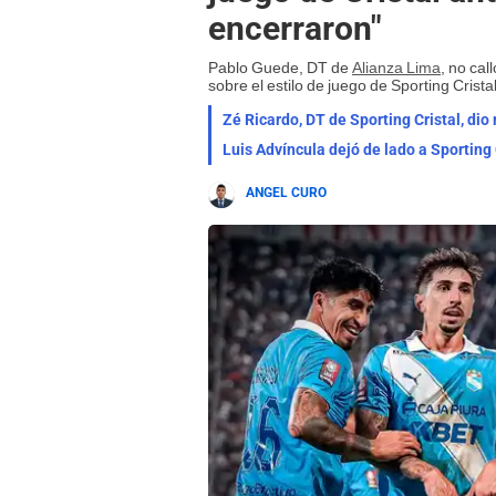
encerraron"
Pablo Guede, DT de
Alianza Lima
, no ca
sobre el estilo de juego de Sporting Cristal
Zé Ricardo, DT de Sporting Cristal, dio 
Luis Advíncula dejó de lado a Sporting 
ANGEL CURO