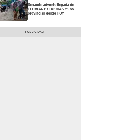
Senamhi advierte llegada de
LLUVIAS EXTREMAS en 65
provincias desde HOY