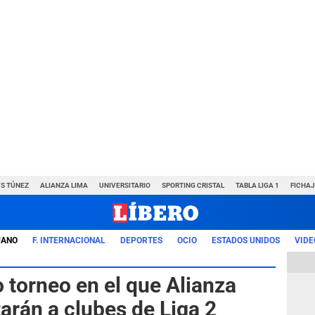
VS TÚNEZ
ALIANZA LIMA
UNIVERSITARIO
SPORTING CRISTAL
TABLA LIGA 1
FICHAJ
UANO
F. INTERNACIONAL
DEPORTES
OCIO
ESTADOS UNIDOS
VIDE
 torneo en el que Alianza
tarán a clubes de Liga 2