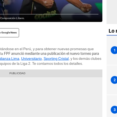
: Composición Líbero.
Lo 
n Google News
mentándose en el Perú, y para obtener nuevas promesas que
1
 la
FPF anunció mediante una publicación el nuevo torneo para
Alianza Lima
,
Universitario
,
Sporting Cristal
, y los demás clubes
uipos de la Liga 2. Te contamos todos los detalles.
2
3