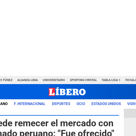
VS TÚNEZ
ALIANZA LIMA
UNIVERSITARIO
SPORTING CRISTAL
TABLA LIGA 1
FICHAJ
UANO
F. INTERNACIONAL
DEPORTES
OCIO
ESTADOS UNIDOS
VIDE
uede remecer el mercado con
nado peruano: "Fue ofrecido"