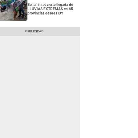
Senamhi advierte llegada de
LLUVIAS EXTREMAS en 65
provincias desde HOY