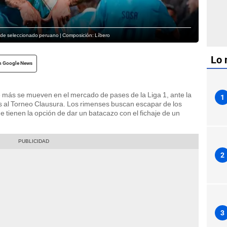
e de seleccionado peruano | Composición: Líbero
Lo 
n Google News
 más se mueven en el mercado de pases de la Liga 1, ante la
1
as al Torneo Clausura. Los rimenses buscan escapar de los
ue tienen la opción de dar un batacazo con el fichaje de un
2
3